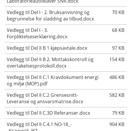
Laboratorieautoklaver SNR.docx
Vedlegg til Del I - 2. Bruksanvisning og
70 KB
begrunnelse for sladding av tilbud.docx
Vedlegg til Del I - 3.
68 KB
Forpliktelseserklæring.docx
Vedlegg til Del II B 1 kjøpsavtale.docx
97 KB
Vedlegg til Del II B 2. Mottakskontroll og
154 KB
overtakelsesprotokoll.docx
Vedlegg til Del II C.1 Kravdokument energi
486 KB
og miljø (MOP).pdf
Vedlegg til Del II C.2 Grensesnitt-
582 KB
Leveranse og ansvarsmatrise.docx
Vedlegg til Del II C.3D Referanser.docx
79 KB
Vedlegg til Del II C.4.1 NO-18_-
904 KB
_Kravspek_IKT-