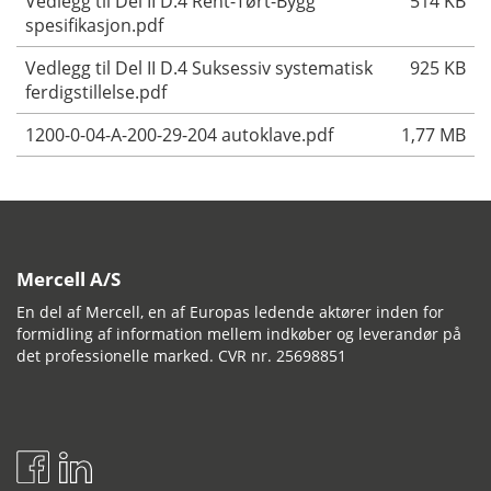
Vedlegg til Del II D.4 Rent-Tørt-Bygg
514 KB
spesifikasjon.pdf
Vedlegg til Del II D.4 Suksessiv systematisk
925 KB
ferdigstillelse.pdf
1200-0-04-A-200-29-204 autoklave.pdf
1,77 MB
Mercell A/S
En del af Mercell, en af Europas ledende aktører inden for
formidling af information mellem indkøber og leverandør på
det professionelle marked. CVR nr. 25698851