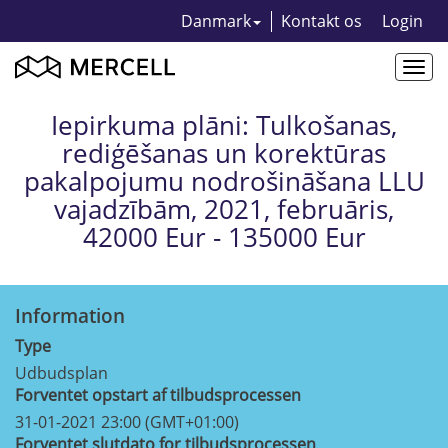
Danmark
Kontakt os
Login
Togg
navi
Iepirkuma plāni: Tulkošanas,
rediģēšanas un korektūras
pakalpojumu nodrošināšana LLU
vajadzībām, 2021, februāris,
42000 Eur - 135000 Eur
Information
Type
Udbudsplan
Forventet opstart af tilbudsprocessen
31-01-2021 23:00 (GMT+01:00)
Forventet slutdato for tilbudsprocessen