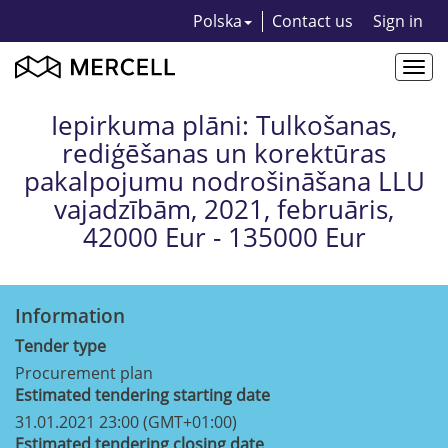
Polska
Contact us
Sign in
Togg
navi
Iepirkuma plāni: Tulkošanas,
rediģēšanas un korektūras
pakalpojumu nodrošināšana LLU
vajadzībām, 2021, februāris,
42000 Eur - 135000 Eur
Information
Tender type
Procurement plan
Estimated tendering starting date
31.01.2021 23:00 (GMT+01:00)
Estimated tendering closing date