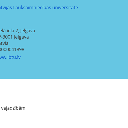
atvijas Lauksaimniecības universitāte
elā iela 2, Jelgava
V-3001
Jelgava
atvia
0000041898
ww.lbtu.lv
U vajadzībām