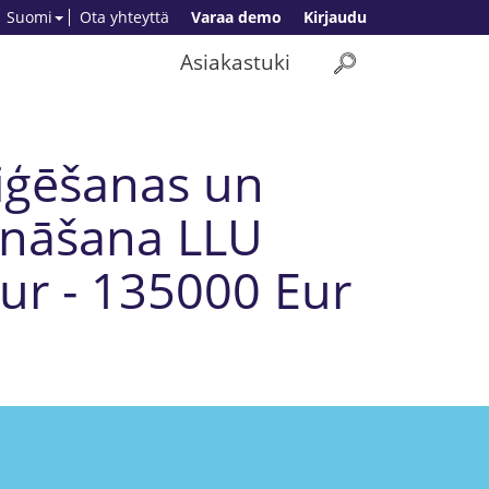
Suomi
Ota yhteyttä
Varaa demo
Kirjaudu
Asiakastuki
diģēšanas un
ināšana LLU
Eur - 135000 Eur