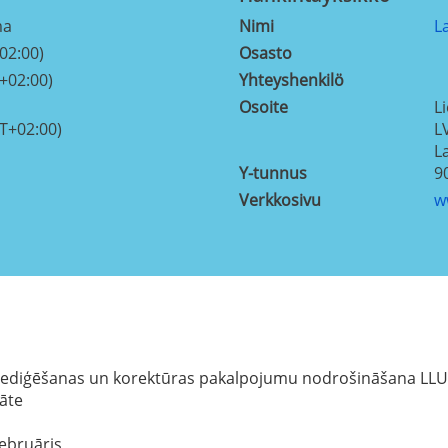
ma
Nimi
L
02:00)
Osasto
+02:00)
Yhteyshenkilö
Osoite
Li
T+02:00)
L
L
Y-tunnus
9
Verkkosivu
w
 rediģēšanas un korektūras pakalpojumu nodrošināšana LL
tāte
februāris