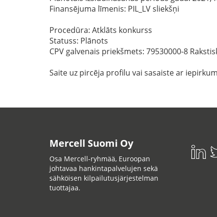
Finansējuma līmenis: PIL_LV sliekšņi
Procedūra: Atklāts konkurss
Statuss: Plānots
CPV galvenais priekšmets: 79530000-8 Raksti
Saite uz pircēja profilu vai sasaiste ar iepirku
Mercell Suomi Oy
Osa Mercell-ryhmää, Euroopan
johtavaa hankintapalvelujen sekä
sähköisen kilpailutusjärjestelman
tuottajaa.