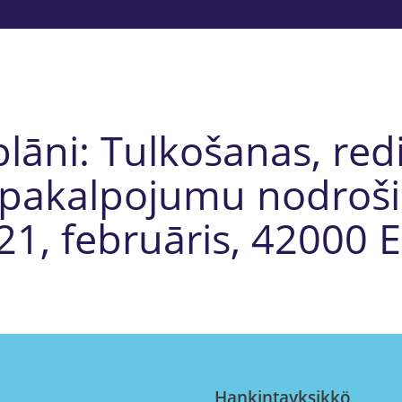
lāni: Tulkošanas, re
 pakalpojumu nodroš
1, februāris, 42000 
Hankintayksikkö