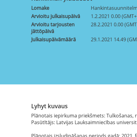
Lomake
Hankintasuunnitel
Arvioitu julkaisupäivä
1.2.2021 0.00 (GMT+
Arvioitu tarjousten
28.2.2021 0.00 (GMT
jättöpäivä
Julkaisupäivämäärä
29.1.2021 14.49 (GM
Lyhyt kuvaus
Plānotais iepirkuma priekšmets: Tulkošanas,
Pasūtītājs: Latvijas Lauksaimniecības universi
Plānotais izsludināšanas periods gadā: 2021, 