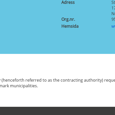
Adress
S
1
N
Org.nr.
9
Hemsida
w
(henceforth referred to as the contracting authority) requ
mark municipalities.