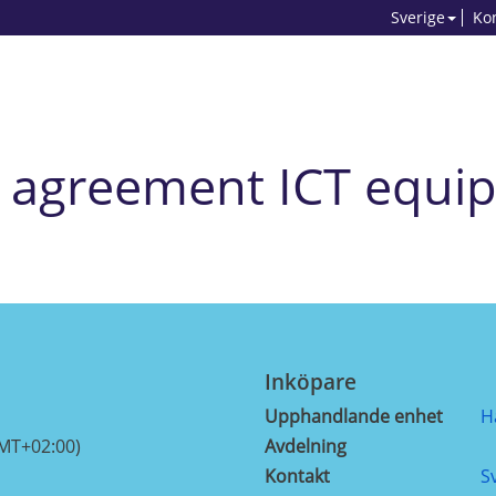
Sverige
Ko
agreement ICT equi
Inköpare
Upphandlande enhet
H
GMT+02:00)
Avdelning
Kontakt
S