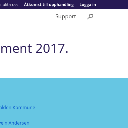
ntakta oss
Åtkomst till upphandling
Logga in
Support
pment 2017.
alden Kommune
vein Andersen