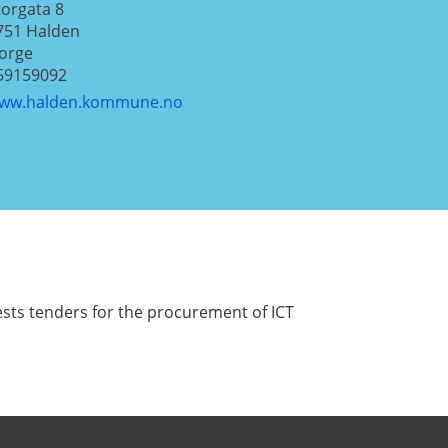
torgata 8
751
Halden
orge
59159092
ww.halden.kommune.no
ests tenders for the procurement of ICT