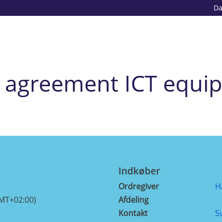
D
agreement ICT equi
Indkøber
Ordregiver
H
GMT+02:00)
Afdeling
Kontakt
S