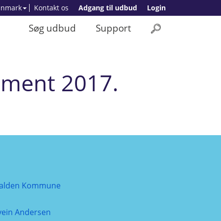
anmark
Kontakt os
Adgang til udbud
Login
Søg udbud
Support
pment 2017.
alden Kommune
vein Andersen