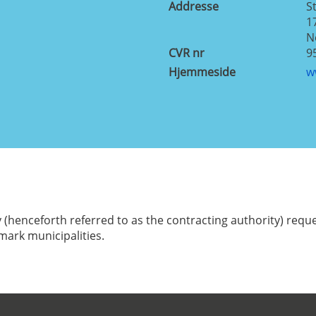
Addresse
S
1
N
CVR nr
9
Hjemmeside
w
(henceforth referred to as the contracting authority) requ
mark municipalities.