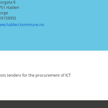
torgata 8
751
Halden
orge
59159092
ww.halden.kommune.no
ests tenders for the procurement of ICT