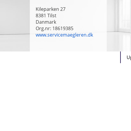
Kileparken 27
8381
Tilst
Danmark
Org.nr: 18619385
www.servicemaegleren.dk
U