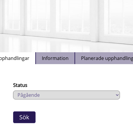
pphandlingar
Information
Planerade upphandlin
Status