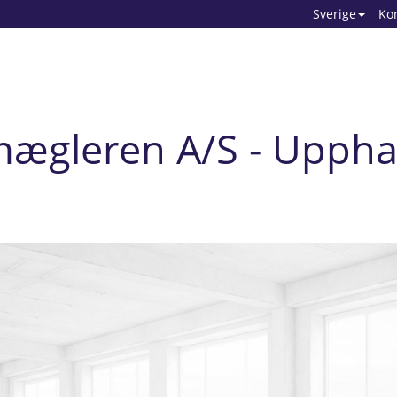
Sverige
Ko
mægleren A/S - Uppha