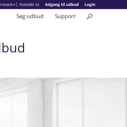
anmark
Kontakt os
Adgang til udbud
Login
Søg udbud
Support
dbud