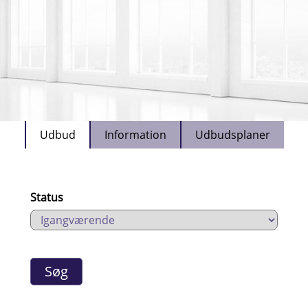
Udbud
Information
Udbudsplaner
Status