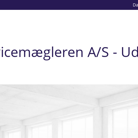
D
vicemægleren A/S - U