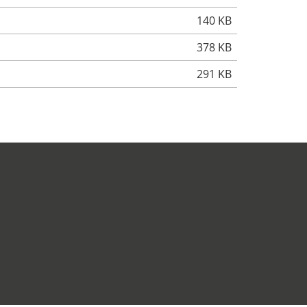
140 KB
378 KB
291 KB