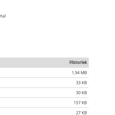
tal
Filstorlek
1,94 MB
33 KB
30 KB
157 KB
27 KB