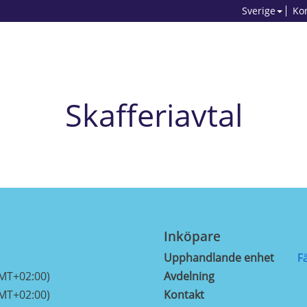
Sverige
Ko
Skafferiavtal
Inköpare
Upphandlande enhet
F
GMT+02:00)
Avdelning
GMT+02:00)
Kontakt