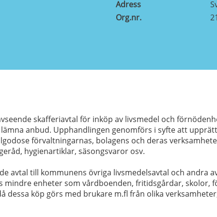
Adress
S
Org.nr.
2
eende skafferiavtal för inköp av livsmedel och förnödenh
lämna anbud. Upphandlingen genomförs i syfte att upprätta 
illgodose förvaltningarnas, bolagens och deras verksamheter
råd, hygienartiklar, säsongsvaror osv.
de avtal till kommunens övriga livsmedelsavtal och andra avt
s mindre enheter som vårdboenden, fritidsgårdar, skolor, fö
å dessa köp görs med brukare m.fl från olika verksamheter, 