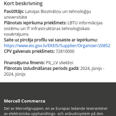
Kort beskrivning
Pasūtītājs:
Latvijas Biozinātņu un tehnoloģiju
universitāte
Plānotais iepirkuma priekšmets:
LBTU informācijas
sistēmu un IT infrastruktūras tehnoloģiskais
novērtējums
Saite uz pircēja profilu vai sasaiste ar iepirkumu:
https://www.eis.gov.lv/EKEIS/Supplier/Organizer/20852
CPV galvenais priekšmets:
72810000
Finansējuma līmenis:
PIL_LV sliekšņi
Plānotais izsludināšanas periods gadā:
2024, jūnijs -
2024, jūnijs
Mercell Commerce
Del av Mercellgruppen, en av Europas ledande leverantörer
av elektroniska upphandlings- och anbudssystem på den