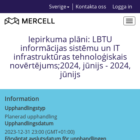
Sverige
Kontakta oss
Logga in
Togg
navi
Iepirkuma plāni: LBTU
informācijas sistēmu un IT
infrastruktūras tehnoloģiskais
novērtējums;2024, jūnijs - 2024,
jūnijs
Information
Upphandlingstyp
Planerad upphandling
Upphandlingsdatum
2023-12-31 23:00 (GMT+01:00)
Förväntat avslutsdatum för upphandlingen