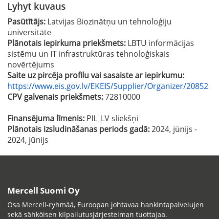
Lyhyt kuvaus
Pasūtītājs:
Latvijas Biozinātņu un tehnoloģiju
universitāte
Plānotais iepirkuma priekšmets:
LBTU informācijas
sistēmu un IT infrastruktūras tehnoloģiskais
novērtējums
Saite uz pircēja profilu vai sasaiste ar iepirkumu:
https://www.eis.gov.lv/EKEIS/Supplier/Organizer/20852
CPV galvenais priekšmets:
72810000
Finansējuma līmenis:
PIL_LV sliekšņi
Plānotais izsludināšanas periods gadā:
2024, jūnijs -
2024, jūnijs
Mercell Suomi Oy
Osa Mercell-ryhmää, Euroopan johtavaa hankintapalvelujen
sekä sähköisen kilpailutusjärjestelman tuottajaa.