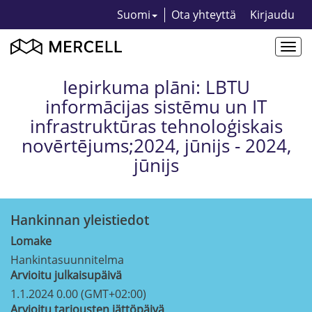
Suomi
Ota yhteyttä
Kirjaudu
Togg
navi
Iepirkuma plāni: LBTU
informācijas sistēmu un IT
infrastruktūras tehnoloģiskais
novērtējums;2024, jūnijs - 2024,
jūnijs
Hankinnan yleistiedot
Lomake
Hankintasuunnitelma
Arvioitu julkaisupäivä
1.1.2024 0.00 (GMT+02:00)
Arvioitu tarjousten jättöpäivä