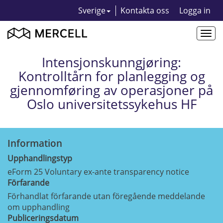
Sverige
Kontakta oss
Logga in
Togg
navi
Intensjonskunngjøring:
Kontrolltårn for planlegging og
gjennomføring av operasjoner på
Oslo universitetssykehus HF
Information
Upphandlingstyp
eForm 25 Voluntary ex-ante transparency notice
Förfarande
Förhandlat förfarande utan föregående meddelande
om upphandling
Publiceringsdatum