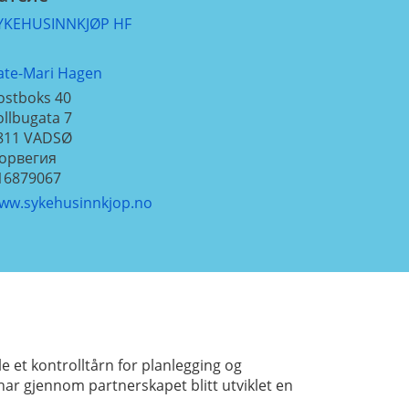
YKEHUSINNKJØP HF
ate-Mari Hagen
ostboks 40
ollbugata 7
811
VADSØ
орвегия
16879067
ww.sykehusinnkjop.no
 et kontrolltårn for planlegging og
har gjennom partnerskapet blitt utviklet en