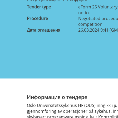
Tender type
eForm 25 Voluntary
notice
Procedure
Negotiated procedur
competition
Дата оглашения
26.03.2024 9:41 (GM
Информация о тендере
Oslo Universitetssykehus HF (OUS) inngikk i j
gjennomføring av operasjoner på sykehus. Inno
skybasert programvareløsning, kalt Kontrolltå