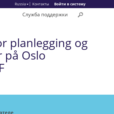
Russia
Kонтакты
Bойти в систему
Служба поддержки
or planlegging og
 på Oslo
F
ателе