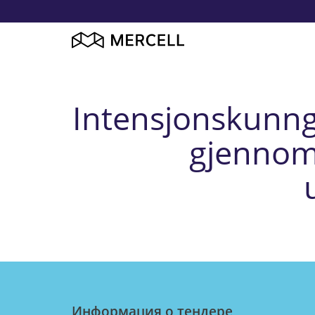
Intensjonskunngj
gjennom
Информация о тендерe