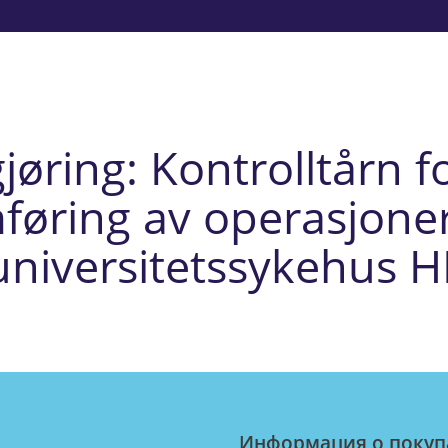
øring: Kontrolltårn f
føring av operasjoner
universitetssykehus H
Информация о покуп