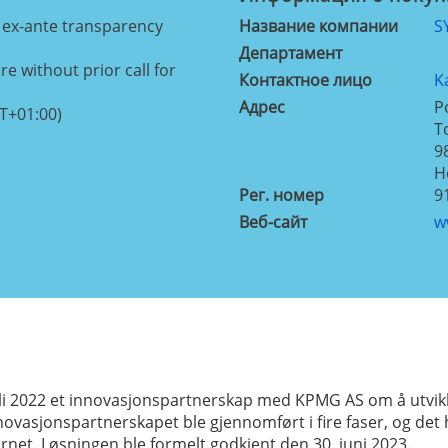
 ex-ante transparency
Название компании
S
Департамент
e without prior call for
Контактное лицо
K
Aдрес
P
T+01:00)
T
9
Н
Рег. номер
9
Веб-сайт
w
uli 2022 et innovasjonspartnerskap med KPMG AS om å utvikle
vasjonspartnerskapet ble gjennomført i fire faser, og det 
rnet. Løsningen ble formelt godkjent den 30. juni 2023.