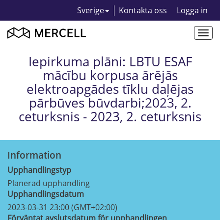
Sverige
Kontakta oss
Logga in
Togg
navi
Iepirkuma plāni: LBTU ESAF
mācību korpusa ārējās
elektroapgādes tīklu daļējas
pārbūves būvdarbi;2023, 2.
ceturksnis - 2023, 2. ceturksnis
Information
Upphandlingstyp
Planerad upphandling
Upphandlingsdatum
2023-03-31 23:00 (GMT+02:00)
Förväntat avslutsdatum för upphandlingen