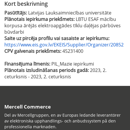
Kort beskrivning
Pasūtītājs:
Latvijas Lauksaimniecības universitāte
Plānotais iepirkuma priekšmets:
LBTU ESAF mācību
korpusa ārējās elektroapgādes tīklu daļējas pārbūves
būvdarbi
Saite uz pircēja profilu vai sasaiste ar iepirkumu:
https://www.eis.gov.lv/EKEIS/Supplier/Organizer/20852
CPV galvenais priekšmets:
45231400
Finansējuma līmenis:
PIL_Mazie iepirkumi
Plānotais izsludināšanas periods gadā:
2023, 2.
ceturksnis - 2023, 2. ceturksnis
Mercell Commerce
Del av Mercellgruppen, en av Europas ledande leverantörer
av elektroniska upphandlings- och anbudssystem på den
professionella marknaden.