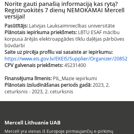
Norite gauti panašią informaciją kas rytą?
Registruokitės 7 dienų NEMOKAMAI Mercell
versijai!
Pasūtītājs:
Latvijas Lauksaimniecības universitāte
Plānotais iepirkuma priekšmets:
LBTU ESAF mācību
korpusa ārējās elektroapgādes tīklu daļējas pārbūves
būvdarbi
Saite uz pircēja profilu vai sasaiste ar iepirkumu:
https://www.eis.gov.lv/EKEIS/Supplier/Organizer/20852
CPV galvenais priekšmets:
45231400
Finansējuma līmenis:
PIL_Mazie iepirkumi
Plānotais izsludināšanas periods gadā:
2023, 2.
ceturksnis - 2023, 2. ceturksnis
Mercell Lithuania UAB
Mercell yra vienas iš Europoje pirmaujančių e-pirkimų