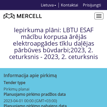
Lietuva
Kontaktai
Prisijungti
Togg
navi
Iepirkuma plāni: LBTU ESAF
mācību korpusa ārējās
elektroapgādes tīklu daļējas
pārbūves būvdarbi;2023, 2.
ceturksnis - 2023, 2. ceturksnis
Informacija apie pirkimą
Tender type
Pirkimų planai
Planuojamo pirkimo pradžios data
2023-04-01 00:00 (GMT+03:00)
Planuojamo pirkimo pabaigos data