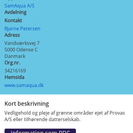
SamAqua A/S
Avdelning
Kontakt
Bjarne Petersen
Adress
Vandværksvej 7
5000
Odense C
Danmark
Org.nr.
34216169
Hemsida
www.samaqua.dk
Kort beskrivning
Vedligehold og pleje af grønne områder ejet af Provas
A/S eller tilhørende datterselskab.