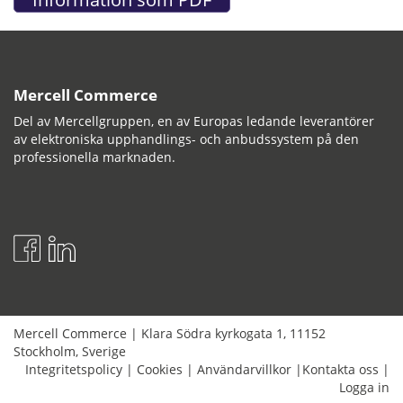
Mercell Commerce
Del av Mercellgruppen, en av Europas ledande leverantörer
av elektroniska upphandlings- och anbudssystem på den
professionella marknaden.
Mercell Commerce
|
Klara Södra kyrkogata 1
,
11152
Stockholm
,
Sverige
Integritetspolicy
|
Cookies
|
Användarvillkor
|
Kontakta oss
|
Logga in