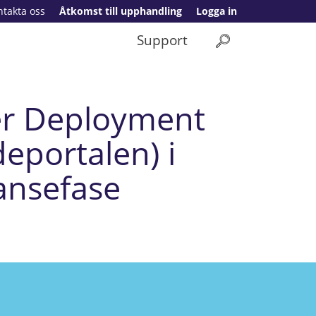
ntakta oss
Åtkomst till upphandling
Logga in
Support
er Deployment
eportalen) i
ansefase