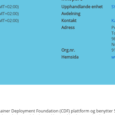
GMT+02:00)
Upphandlande enhet
S
GMT+02:00)
Avdelning
GMT+02:00)
Kontakt
K
Adress
P
T
9
N
Org.nr.
9
Hemsida
w
ainer Deployment Foundation (CDF) plattform og benytter 