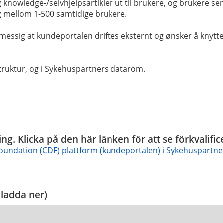
knowledge-/selvhjelpsartikler ut til brukere, og brukere send
og mellom 1-500 samtidige brukere.
ssig at kundeportalen driftes eksternt og ønsker å knytte 
struktur, og i Sykehuspartners datarom.
ing. Klicka på den här länken för att se förkvali
undation (CDF) plattform (kundeportalen) i Sykehuspartne
 ladda ner)