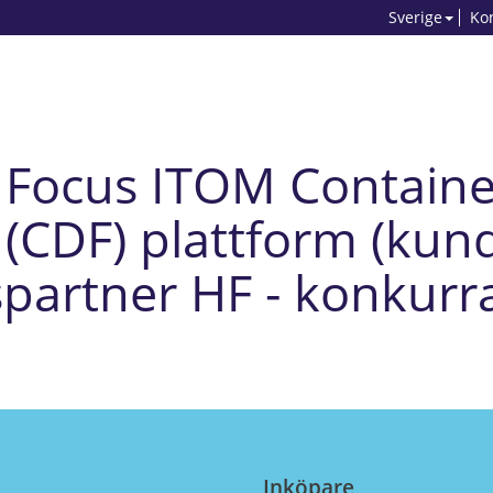
Sverige
Ko
ro Focus ITOM Contain
(CDF) plattform (kund
partner HF - konkurr
Inköpare