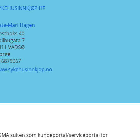
YKEHUSINNKJØP HF
ate-Mari Hagen
ostboks 40
ollbugata 7
811
VADSØ
orge
16879067
ww.sykehusinnkjop.no
SMA suiten som kundeportal/serviceportal for