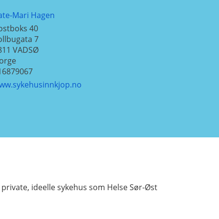
ate-Mari Hagen
ostboks 40
ollbugata 7
811
VADSØ
orge
16879067
ww.sykehusinnkjop.no
t private, ideelle sykehus som Helse Sør-Øst