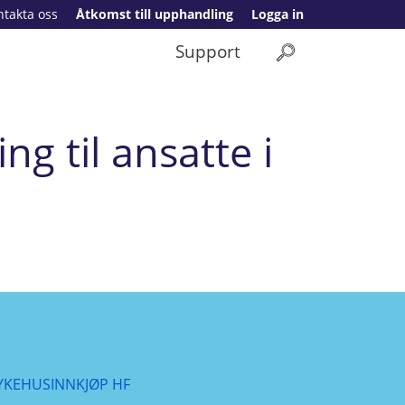
ntakta oss
Åtkomst till upphandling
Logga in
Support
ng til ansatte i
YKEHUSINNKJØP HF