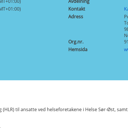
GMT+01:00)
Avdelning
GMT+01:00)
Kontakt
K
Adress
P
T
9
N
Org.nr.
9
Hemsida
w
g (HLR) til ansatte ved helseforetakene i Helse Sør-Øst, sam