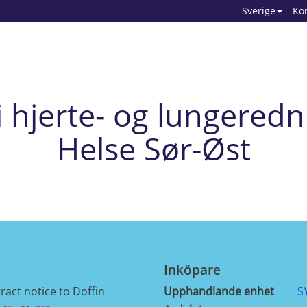
Sverige
Ko
 hjerte- og lungeredni
Helse Sør-Øst
Inköpare
ract notice to Doffin
Upphandlande enhet
S