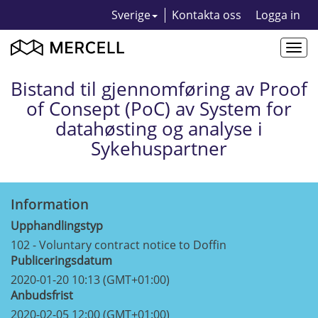
Sverige
Kontakta oss
Logga in
Togg
navi
Bistand til gjennomføring av Proof
of Consept (PoC) av System for
datahøsting og analyse i
Sykehuspartner
Information
Upphandlingstyp
102 - Voluntary contract notice to Doffin
Publiceringsdatum
2020-01-20 10:13 (GMT+01:00)
Anbudsfrist
2020-02-05 12:00 (GMT+01:00)