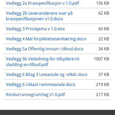
Vedlegg 2a Kravspesifikasjon v 1.0.pdf
156 KB
Vedlegg 2b Leverandørens svar på
62 KB
kravspesifikasjonen v1.0.docx
Vedlegg 3 Prisskjema v 1.0.xlsx
43 KB
Vedlegg 4 Mal forpliktelseserklæring.docx
22 KB
Vedlegg 5a Offentlig innsyn i tilbud.docx
34 KB
Vedlegg 5b Veiledning-for-tilbydere-til-
1007 KB
sladding-av-tilbud.pdf
Vedlegg 6 Bilag 3 Leieavtale og -vilkår.docx
37 KB
Vedlegg 6 Utkast rammeavtale.docx
219 KB
Konkurransegrunnlag v1.0.pdf
217 KB