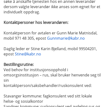
søke å anskaffe tjenesten hos en annen leverandør
dersom valgte leverandør ikke anses som egnet for et
individuelt oppdrag.
Kontaktpersoner hos leverandøren:
Kontaktperson for avtalen er Gunn Marie Matnisdal,
mobil 971 48 305, epost
Gunnmarie@kabr.no
Daglig leder er Stine Karin Bjelland, mobil 99504201,
epost
Stine@kabr.no
Bestillingsrutine:
Ved behov for institusjonsopphold i
omsorgsinstitusjon – rus, skal bruker henvende seg til
sin
kontaktperson/saksbehandler/ruskonsulent ved:
Stavanger kommune: fagkonsulent ved sitt lokale
helse- og sosialkontor
Sandnes kommune: ruskonsulent ved avdeling rus og