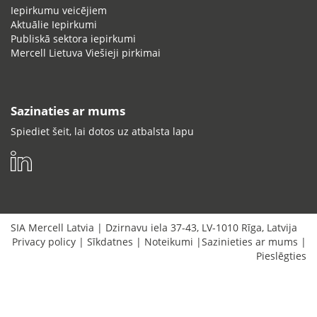
Iepirkumu veicējiem
Aktuālie Iepirkumi
Publiskā sektora iepirkumi
Mercell Lietuva Viešieji pirkimai
Sazinaties ar mums
Spiediet šeit, lai dotos uz atbalsta lapu
SIA Mercell Latvia
|
Dzirnavu iela 37-43
,
LV-1010
Rīga
,
Latvija
Privacy policy
|
Sīkdatnes
|
Noteikumi
|
Sazinieties ar mums
|
Pieslēgties