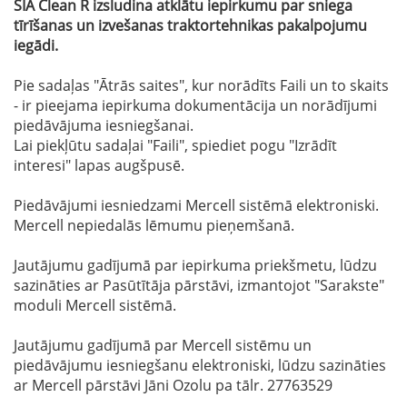
SIA Clean R izsludina atklātu iepirkumu par sniega
tīrīšanas un izvešanas traktortehnikas pakalpojumu
iegādi.
Pie sadaļas "Ātrās saites", kur norādīts Faili un to skaits
- ir pieejama iepirkuma dokumentācija un norādījumi
piedāvājuma iesniegšanai.
Lai piekļūtu sadaļai "Faili", spiediet pogu "Izrādīt
interesi" lapas augšpusē.
Piedāvājumi iesniedzami Mercell sistēmā elektroniski.
Mercell nepiedalās lēmumu pieņemšanā.
Jautājumu gadījumā par iepirkuma priekšmetu, lūdzu
sazināties ar Pasūtītāja pārstāvi, izmantojot "Sarakste"
moduli Mercell sistēmā.
Jautājumu gadījumā par Mercell sistēmu un
piedāvājumu iesniegšanu elektroniski, lūdzu sazināties
ar Mercell pārstāvi Jāni Ozolu pa tālr. 27763529