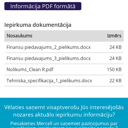
Iepirkuma dokumentācija
Nosaukums
Izmērs
Finansu piedavajums_2_pielikums.docx
24 KB
Finansu piedavajums_3_pielikums.docx
24 KB
Nolikums_Clean R.pdf
150 KB
Tehniska_specifikacija_1_pielikums.docx
22 KB
Vēlaties saņemt visaptverošu Jūs interesējošās
nozares aktuālo iepirkumu informāciju?
Piesakieties Mercell un saņemiet paziņojumus par