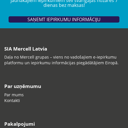
jaunākajiem iepirkumiem sev svarīgajās nozarēs 7
dienas bez maksas!
SAŅEMT IEPIRKUMU INFORMĀCIJU
SIA Mercell Latvia
Daļa no Mercell grupas – viens no vadošajiem e-iepirkumu
platformu un iepirkumu informācijas piegādātājiem Eiropā.
Par uzņēmumu
Par mums
Kontakti
Pakalpojumi