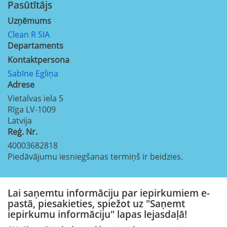
Pasūtītājs
Uzņēmums
Clean R SIA
Departaments
Kontaktpersona
Sabīne Egliņa
Adrese
Vietalvas iela 5
Rīga
LV-1009
Latvija
Reģ. Nr.
40003682818
Piedāvājumu iesniegšanas termiņš ir beidzies.
Lai saņemtu informāciju par iepirkumiem e-
pastā, piesakieties, spiežot uz "Saņemt
iepirkumu informāciju" lapas lejasdaļā!