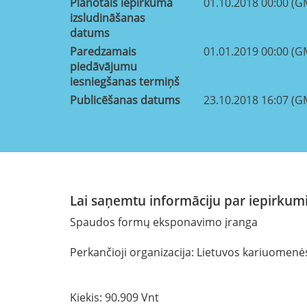
Plānotais iepirkuma
01.10.2018 00:00 (G
izsludināšanas
datums
Paredzamais
01.01.2019 00:00 (G
piedāvājumu
iesniegšanas termiņš
Publicēšanas datums
23.10.2018 16:07 (G
Lai saņemtu informāciju par iepirkumi
Spaudos formų eksponavimo įranga
Perkančioji organizacija: Lietuvos kariuomenė
Kiekis: 90.909 Vnt