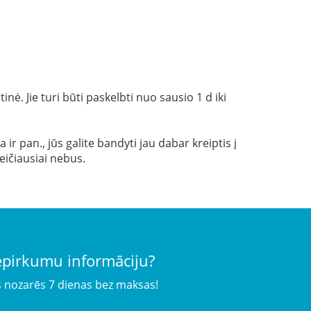
ė. Jie turi būti paskelbti nuo sausio 1 d iki
r pan., jūs galite bandyti jau dabar kreiptis į
eičiausiai nebus.
iepirkumu informāciju?
s nozarēs 7 dienas bez maksas!