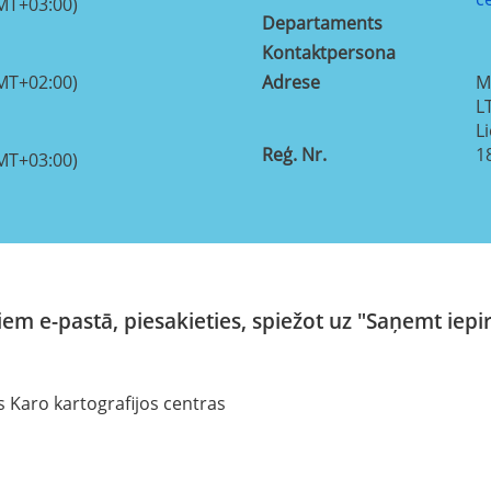
MT+03:00)
Departaments
Kontaktpersona
MT+02:00)
Adrese
M
L
L
Reģ. Nr.
1
MT+03:00)
em e-pastā, piesakieties, spiežot uz "Saņemt iepi
s Karo kartografijos centras