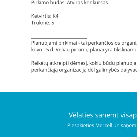
Pirkimo būdas: Atviras konkursas
Ketvirtis: K4
Trukmė: 5
__________________________
Planuojami pirkimai - tai perkančiosios organiz
kovo 15 d. Vėliau pirkimų planai yra tikslinami
Reikėtų atkreipti dėmesį, kokiu būdu planuojama
perkančiąją organizaciją dėl galimybės dalyvau
Vēlaties saņemt visap
Piesakieties Mercell un saņem