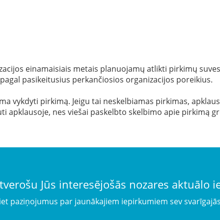
acijos einamaisiais metais planuojamų atlikti pirkimų suvestin
 pagal pasikeitusius perkančiosios organizacijos poreikius.
 vykdyti pirkimą. Jeigu tai neskelbiamas pirkimas, apklausa i
ti apklausoje, nes viešai paskelbto skelbimo apie pirkimą gr
tverošu Jūs interesējošās nozares aktuālo 
iet paziņojumus par jaunākajiem iepirkumiem sev svarīgajā