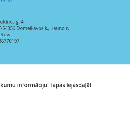
uitinės g. 4
T-54359
Domeikavos k., Kauno r.
ietuva
88770197
rkumu informāciju" lapas lejasdaļā!