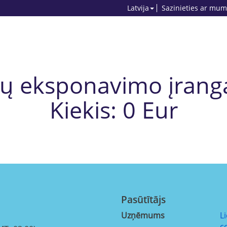
Latvija
Sazinieties ar mum
 eksponavimo įranga, 
Kiekis: 0 Eur
Pasūtītājs
Uzņēmums
L
c