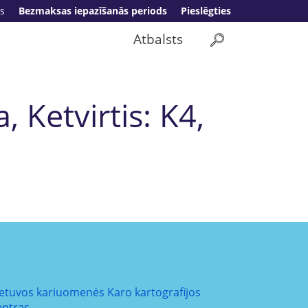
s
Bezmaksas iepazīšanās periods
Pieslēgties
Atbalsts
Ketvirtis: K4,
ietuvos kariuomenės Karo kartografijos
entras