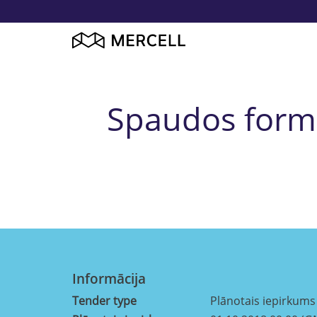
Spaudos formų
Informācija
Tender type
Plānotais iepirkums