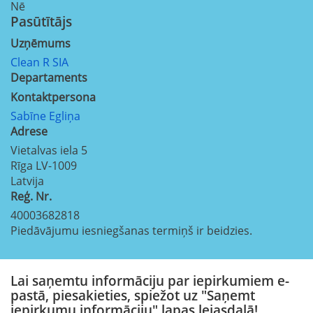
Nē
Pasūtītājs
Uzņēmums
Clean R SIA
Departaments
Kontaktpersona
Sabīne Egliņa
Adrese
Vietalvas iela 5
Rīga
LV-1009
Latvija
Reģ. Nr.
40003682818
Piedāvājumu iesniegšanas termiņš ir beidzies.
Lai saņemtu informāciju par iepirkumiem e-
pastā, piesakieties, spiežot uz "Saņemt
iepirkumu informāciju" lapas lejasdaļā!