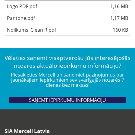
Logo PDF.pdf
1,16 MB
Pantone.pdf
1,17 MB
Nolikums_Clean R.pdf
160 KB
Vēlaties saņemt visaptverošu Jūs interesējošās
nozares aktuālo iepirkumu informāciju?
Piesakieties Mercell un saņemiet paziņojumus par
jaunākajiem iepirkumiem sev svarīgajās nozarēs 7
dienas bez maksas!
SAŅEMT IEPIRKUMU INFORMĀCIJU
SIA Mercell Latvia