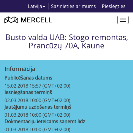
Latvija
Sazinieties ar mums
Pieslēgties
Togg
navi
Būsto valda UAB: Stogo remontas,
Prancūzų 70A, Kaune
Informācija
Publicēšanas datums
15.02.2018 15:57 (GMT+02:00)
Iesniegšanas termiņš
02.03.2018 10:00 (GMT+02:00)
Jautājumu uzdošanas termiņš
01.03.2018 10:00 (GMT+02:00)
Dokmentāciju ieteicams saņemt līdz
01.03.2018 10:00 (GMT+02:00)