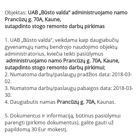
Objektas:
UAB „Būsto valda“ administruojamo namo
Prancūzų g. 70A, Kaune,
sutapdinto stogo
remonto darbų pirkimas
1. UAB „Būsto valda“, veikdama kaip daugiabučių
gyvenamųjų namų bendrojo naudojimo objektų
administratorius, kviečia teikti pasiūlymus
administruojamo namo
Prancūzų g. 70A, Kaune,
sutapdinto stogo
remonto darbų pirkimui;
2. Numatoma darbų/paslaugų pradžios data: 2018-03-
02.
3. Numatoma darbų/paslaugų pabaigos data: 2018-03-
30.
4. Daugiabutis namas
Prancūzų g. 70A
,
Kaunas.
5. Dokumentus ir informaciją, būtinus pasiūlymui
parengti (pirkimo dokumentus), galite gauti už
papildomą 30 Eur mokestį.