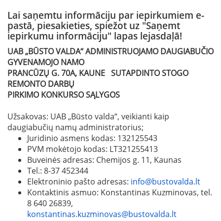
Lai saņemtu informāciju par iepirkumiem e-
pastā, piesakieties, spiežot uz "Saņemt
iepirkumu informāciju" lapas lejasdaļā!
UAB „BŪSTO VALDA“ ADMINISTRUOJAMO DAUGIABUČIO
GYVENAMOJO NAMO
PRANCŪZŲ G. 70A, KAUNE SUTAPDINTO STOGO
REMONTO
DARBŲ
PIRKIMO KONKURSO SĄLYGOS
Užsakovas: UAB „Būsto valda“, veikianti kaip
daugiabučių namų administratorius;
Juridinio asmens kodas: 132125543
PVM mokėtojo kodas: LT321255413
Buveinės adresas: Chemijos g. 11, Kaunas
Tel.: 8-37 452344
Elektroninio pašto adresas:
info@bustovalda.lt
Kontaktinis asmuo: Konstantinas Kuzminovas, tel.
8 640 26839,
konstantinas.kuzminovas@bustovalda.lt