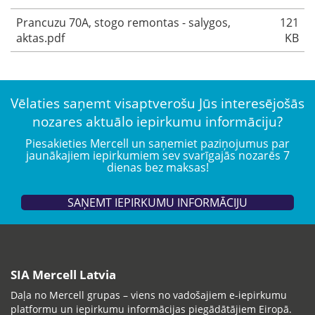
Prancuzu 70A, stogo remontas - salygos,
121
aktas.pdf
KB
Vēlaties saņemt visaptverošu Jūs interesējošās
nozares aktuālo iepirkumu informāciju?
Piesakieties Mercell un saņemiet paziņojumus par
jaunākajiem iepirkumiem sev svarīgajās nozarēs 7
dienas bez maksas!
SAŅEMT IEPIRKUMU INFORMĀCIJU
SIA Mercell Latvia
Daļa no Mercell grupas – viens no vadošajiem e-iepirkumu
platformu un iepirkumu informācijas piegādātājiem Eiropā.