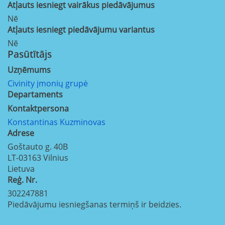
Atļauts iesniegt vairākus piedāvājumus
Nē
Atļauts iesniegt piedāvājumu variantus
Nē
Pasūtītājs
Uzņēmums
Civinity įmonių grupė
Departaments
Kontaktpersona
Konstantinas Kuzminovas
Adrese
Goštauto g. 40B
LT-03163
Vilnius
Lietuva
Reģ. Nr.
302247881
Piedāvājumu iesniegšanas termiņš ir beidzies.