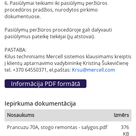
6. Pasiūlymai teikiami iki pasiūlymų peržiūros
procedūros pradžios, nurodytos pirkimo
dokumentuose.
Pasiūlymų peržiūros procedūroje gali dalyvauti
pasiūlymus pateikę tiekėjai (jų atstovai).
PASTABA:
Kilus techniniams Mercell sistemos klausimams kreiptis
į klientų aptarnavimo vadybininkę Kristiną Šukevičienę
tel. +370 64550371, el.paštas:
Krsu@mercell.com
Iepirkuma dokumentācija
Nosaukums
Izmērs
Prancuzu 70A, stogo remontas - salygos.pdf
376
KB