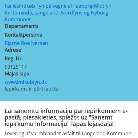
Fællesindkøb Fyn på vegne af Faaborg-Midtfyn,
Kerteminde, Langeland, Nordfyns og Nyborg
Kommuner
Departaments
Kontaktpersona
Bjarne Roe Iversen
Adrese
Reģ. Nr.
59125117
Mājas lapa
www.indkobfyn.dk
Iepirkums ir pārtraukts
Lai saņemtu informāciju par iepirkumiem e-
pastā, piesakieties, spiežot uz "Saņemt
iepirkumu informāciju" lapas lejasdaļā!
Levering af varmblandet asfalt til Langeland Kommune.