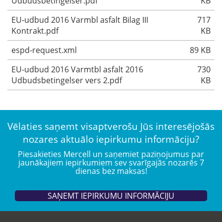
Udbudsbetingelser.pdf
KB
EU-udbud 2016 Varmbl asfalt Bilag III
717
Kontrakt.pdf
KB
espd-request.xml
89 KB
EU-udbud 2016 Varmtbl asfalt 2016
730
Udbudsbetingelser vers 2.pdf
KB
Vēlaties saņemt visaptverošu Jūs interesējošās
nozares aktuālo iepirkumu informāciju?
Piesakieties Mercell un saņemiet paziņojumus par
jaunākajiem iepirkumiem sev svarīgajās nozarēs 7
dienas bez maksas!
SAŅEMT IEPIRKUMU INFORMĀCIJU