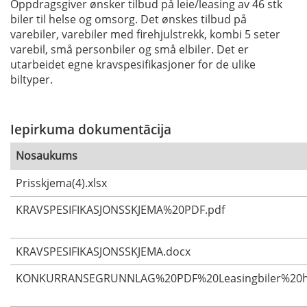
Oppdragsgiver ønsker tilbud på leie/leasing av 46 stk
biler til helse og omsorg. Det ønskes tilbud på
varebiler, varebiler med firehjulstrekk, kombi 5 seter
varebil, små personbiler og små elbiler. Det er
utarbeidet egne kravspesifikasjoner for de ulike
biltyper.
Iepirkuma dokumentācija
Nosaukums
Prisskjema(4).xlsx
KRAVSPESIFIKASJONSSKJEMA%20PDF.pdf
KRAVSPESIFIKASJONSSKJEMA.docx
KONKURRANSEGRUNNLAG%20PDF%20Leasingbiler%20h