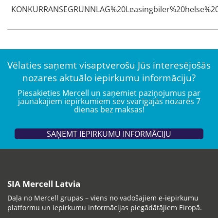
KONKURRANSEGRUNNLAG%20Leasingbiler%20helse%2
Vēlaties saņemt visaptverošu Jūs interesējošās
nozares aktuālo iepirkumu informāciju?
Piesakieties Mercell un saņemiet paziņojumus par
jaunākajiem iepirkumiem sev svarīgajās nozarēs 7
dienas bez maksas!
SAŅEMT IEPIRKUMU INFORMĀCIJU
SIA Mercell Latvia
Daļa no Mercell grupas – viens no vadošajiem e-iepirkumu
platformu un iepirkumu informācijas piegādātājiem Eiropā.