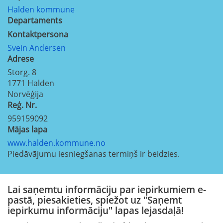
Halden kommune
Departaments
Kontaktpersona
Svein Andersen
Adrese
Storg. 8
1771
Halden
Norvēģija
Reģ. Nr.
959159092
Mājas lapa
www.halden.kommune.no
Piedāvājumu iesniegšanas termiņš ir beidzies.
Lai saņemtu informāciju par iepirkumiem e-
pastā, piesakieties, spiežot uz "Saņemt
iepirkumu informāciju" lapas lejasdaļā!