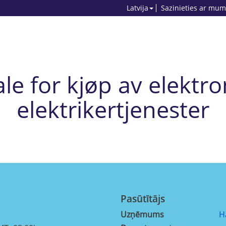
Latvija
Sazinieties ar mum
 for kjøp av elektro
elektrikertjenester
Pasūtītājs
Uzņēmums
H