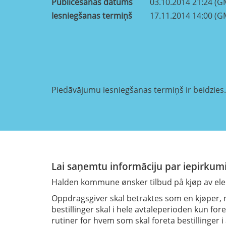
Publicēšanas datums
03.10.2014 21:24 (G
Iesniegšanas termiņš
17.11.2014 14:00 (G
Piedāvājumu iesniegšanas termiņš ir beidzies.
Lai saņemtu informāciju par iepirkumi
Halden kommune ønsker tilbud på kjøp av elekt
Oppdragsgiver skal betraktes som en kjøper, m
bestillinger skal i hele avtaleperioden kun 
rutiner for hvem som skal foreta bestillinger i 