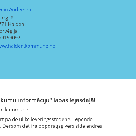
vein Andersen
torg. 8
771
Halden
orvēģija
59159092
ww.halden.kommune.no
rkumu informāciju" lapas lejasdaļā!
lden kommune.
rt på de ulike leveringsstedene. Løpende
e. Dersom det fra oppdragsgivers side endres