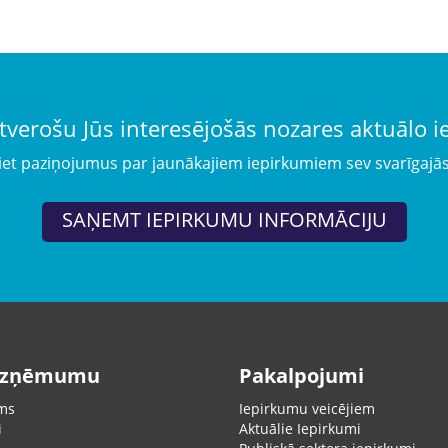
tverošu Jūs interesējošās nozares aktuālo 
iet paziņojumus par jaunākajiem iepirkumiem sev svarīgajā
SAŅEMT IEPIRKUMU INFORMĀCIJU
uzņēmumu
Pakalpojumi
ms
Iepirkumu veicējiem
i
Aktuālie Iepirkumi