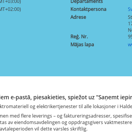
MT+03:00)
Departaments
MT+02:00)
Kontaktpersona
S
Adrese
S
1
N
Reģ. Nr.
9
Mājas lapa
w
em e-pastā, piesakieties, spiežot uz "Saņemt iepi
romateriell og elektrikertjenester til alle lokasjoner i Ha
en med flere leverings – og faktureringsadresser, spesifise
foretas av eiendomsavdelingen og oppdragsgivers vaktmester
avtaleperioden vil dette varsles skriftlig.