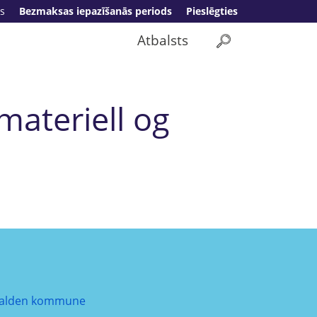
s
Bezmaksas iepazīšanās periods
Pieslēgties
Atbalsts
materiell og
alden kommune