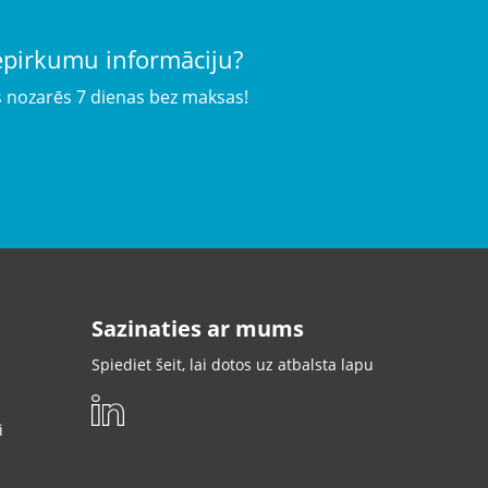
iepirkumu informāciju?
s nozarēs 7 dienas bez maksas!
Sazinaties ar mums
Spiediet šeit, lai dotos uz atbalsta lapu
i