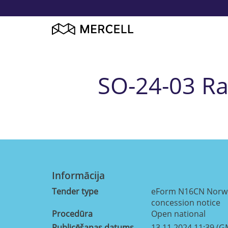
SO-24-03 Ra
Informācija
Tender type
eForm N16CN Norweg
concession notice
Procedūra
Open national
Publicēšanas datums
13.11.2024 11:39 (G