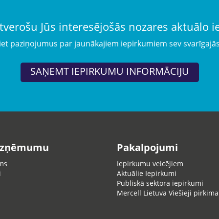
tverošu Jūs interesējošās nozares aktuālo 
iet paziņojumus par jaunākajiem iepirkumiem sev svarīgajā
SAŅEMT IEPIRKUMU INFORMĀCIJU
uzņēmumu
Pakalpojumi
ms
Iepirkumu veicējiem
i
Aktuālie Iepirkumi
Publiskā sektora iepirkumi
Mercell Lietuva Viešieji pirkima