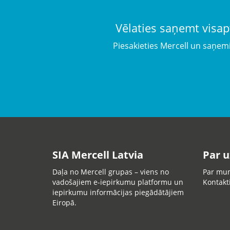
Vēlaties saņemt visap
Piesakieties Mercell un saņem
SIA Mercell Latvia
Par 
Daļa no Mercell grupas – viens no
Par mu
vadošajiem e-iepirkumu platformu un
Kontakt
iepirkumu informācijas piegādātājiem
Eiropā.