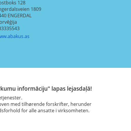
ostboks 128
ngerdalsveien 1809
440
ENGERDAL
orvēģija
83335543
ww.abakus.as
rkumu informāciju" lapas lejasdaļā!
tjenester.
loven med tilhørende forskrifter, herunder
forhold for alle ansatte i virksomheten.