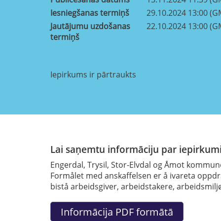
Iesniegšanas termiņš
29.10.2024 13:00 (G
Jautājumu uzdošanas
22.10.2024 13:00 (G
termiņš
Iepirkums ir pārtraukts
Lai saņemtu informāciju par iepirkumi
Engerdal, Trysil, Stor-Elvdal og Åmot kommune
Formålet med anskaffelsen er å ivareta oppdra
bistå arbeidsgiver, arbeidstakere, arbeidsmi