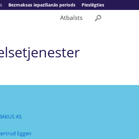
s
Bezmaksas iepazīšanās periods
Pieslēgties
Atbalsts
lsetjenester
BAKUS AS
jertrud Eggen