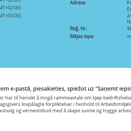
Adrese
P
MT+02:00)
E
MT+03:00)
2
N
Reģ. Nr.
9
Mājas lapa
w
em e-pastā, piesakieties, spiežot uz "Saņemt iepi
r har til hensikt å inngå rammeavtale om kjøp bedriftshelse
gsgivers lovpålagte forpliktelser i henhold til Arbeidsmiljø
ljøutvalg og verneombud med å skape sunne og trygge arbeids