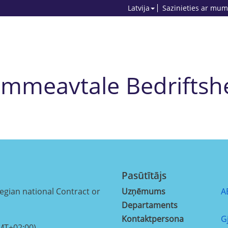
Latvija
Sazinieties ar mum
mmeavtale Bedriftshe
Pasūtītājs
ian national Contract or
Uzņēmums
A
Departaments
Kontaktpersona
G
MT+02:00)