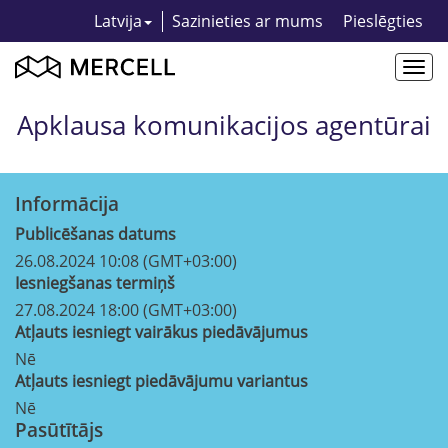
Latvija
Sazinieties ar mums
Pieslēgties
Togg
navi
Apklausa komunikacijos agentūrai
Informācija
Publicēšanas datums
26.08.2024 10:08 (GMT+03:00)
Iesniegšanas termiņš
27.08.2024 18:00 (GMT+03:00)
Atļauts iesniegt vairākus piedāvājumus
Nē
Atļauts iesniegt piedāvājumu variantus
Nē
Pasūtītājs