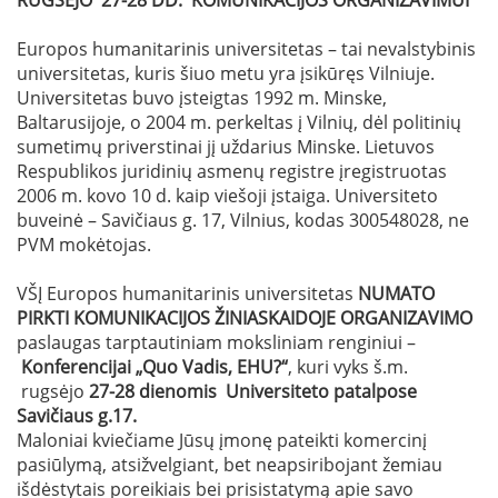
Europos humanitarinis universitetas – tai nevalstybinis
universitetas, kuris šiuo metu yra įsikūręs Vilniuje.
Universitetas buvo įsteigtas 1992 m. Minske,
Baltarusijoje, o 2004 m. perkeltas į Vilnių, dėl politinių
sumetimų priverstinai jį uždarius Minske. Lietuvos
Respublikos juridinių asmenų registre įregistruotas
2006 m. kovo 10 d. kaip viešoji įstaiga. Universiteto
buveinė – Savičiaus g. 17, Vilnius, kodas 300548028, ne
PVM mokėtojas.
VŠĮ Europos humanitarinis universitetas
NUMATO
PIRKTI KOMUNIKACIJOS ŽINIASKAIDOJE ORGANIZAVIMO
paslaugas tarptautiniam moksliniam renginiui –
Konferencijai „Quo Vadis, EHU?“
, kuri vyks š.m.
rugsėjo
27-28 dienomis Universiteto patalpose
Savičiaus g.17.
Maloniai kviečiame Jūsų įmonę pateikti komercinį
pasiūlymą, atsižvelgiant, bet neapsiribojant žemiau
išdėstytais poreikiais bei prisistatymą apie savo