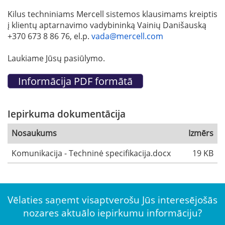
Kilus techniniams Mercell sistemos klausimams kreiptis
į klientų aptarnavimo vadybininką Vainių Danišauską
+370 673 8 86 76, el.p.
vada@mercell.com
Laukiame Jūsų pasiūlymo.
Iepirkuma dokumentācija
Nosaukums
Izmērs
Komunikacija - Techninė specifikacija.docx
19 KB
Vēlaties saņemt visaptverošu Jūs interesējošās
nozares aktuālo iepirkumu informāciju?