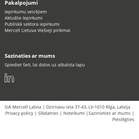
Pakalpojumi
Iepirkumu veicējiem
Aktuālie Iepirkumi
Publiskā sektora iepirkumi
Mercell Lietuva Viešieji pirkimai
Sazinaties ar mums
Spiediet šeit, lai dotos uz atbalsta lapu
SIA Mercell Latvia
|
Dzirnavu iela 37-43
,
LV-1010
Rīga
,
Latvija
Privacy policy
|
Sīkdatnes
|
Noteikumi
|
Sazinieties ar mums
|
Pieslēgties