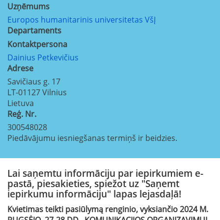
Uzņēmums
Europos humanitarinis universitetas VšĮ
Departaments
Kontaktpersona
Dainius Petkevičius
Adrese
Savičiaus g. 17
LT-01127
Vilnius
Lietuva
Reģ. Nr.
300548028
Piedāvājumu iesniegšanas termiņš ir beidzies.
Lai saņemtu informāciju par iepirkumiem e-
pastā, piesakieties, spiežot uz "Saņemt
iepirkumu informāciju" lapas lejasdaļā!
Kvietimas teikti pasiūlymą renginio, vyksiančio 2024 M.
RUGSĖJO 27-28 DD. KOMUNIKACIJOS ORGANIZAVIMUI