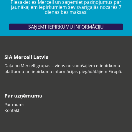
Piesakieties Mercell un saņemiet paziņojumus par
jaunākajiem iepirkumiem sev svarīgajās nozarēs 7
dienas bez maksas!
SAŅEMT IEPIRKUMU INFORMĀCIJU
SIA Mercell Latvia
Daļa no Mercell grupas – viens no vadošajiem e-iepirkumu
platformu un iepirkumu informācijas piegādātājiem Eiropā.
Par uzņēmumu
Par mums
Kontakti