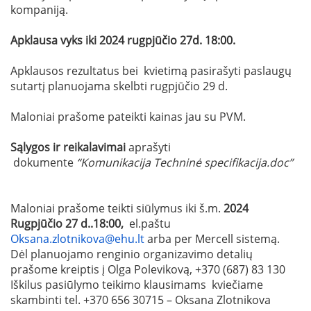
kompaniją.
Apklausa vyks iki 2024 rugpjūčio 27d. 18:00.
Apklausos rezultatus bei kvietimą pasirašyti paslaugų
sutartį planuojama skelbti rugpjūčio 29 d.
Maloniai prašome pateikti kainas jau su PVM.
Sąlygos ir reikalavimai
aprašyti
dokumente
“Komunikacija Techninė specifikacija.doc”
Maloniai prašome teikti siūlymus iki š.m.
2024
Rugpjūčio 27 d..18:00,
el.paštu
Oksana.zlotnikova@ehu.lt
arba per Mercell sistemą.
Dėl planuojamo renginio organizavimo detalių
prašome kreiptis į Olga Polevikovą, +370 (687) 83 130
Iškilus pasiūlymo teikimo klausimams kviečiame
skambinti tel. +370 656 30715 – Oksana Zlotnikova