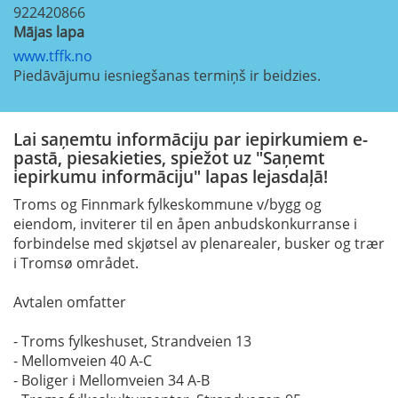
922420866
Mājas lapa
www.tffk.no
Piedāvājumu iesniegšanas termiņš ir beidzies.
Lai saņemtu informāciju par iepirkumiem e-
pastā, piesakieties, spiežot uz "Saņemt
iepirkumu informāciju" lapas lejasdaļā!
Troms og Finnmark fylkeskommune v/bygg og
eiendom, inviterer til en åpen anbudskonkurranse i
forbindelse med skjøtsel av plenarealer, busker og trær
i Tromsø området.
Avtalen omfatter
- Troms fylkeshuset, Strandveien 13
- Mellomveien 40 A-C
- Boliger i Mellomveien 34 A-B