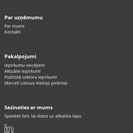
Par uzņēmumu
Par mums
Kontakti
Pakalpojumi
Iepirkumu veicējiem
Aktuālie Iepirkumi
Publiskā sektora iepirkumi
Mercell Lietuva Viešieji pirkimai
Sazinaties ar mums
Spiediet šeit, lai dotos uz atbalsta lapu