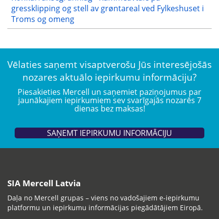
gressklipping og stell av grøntareal ved Fylkeshuset i
Troms og omeng
Vēlaties saņemt visaptverošu Jūs interesējošās
nozares aktuālo iepirkumu informāciju?
Piesakieties Mercell un saņemiet paziņojumus par
jaunākajiem iepirkumiem sev svarīgajās nozarēs 7
dienas bez maksas!
SAŅEMT IEPIRKUMU INFORMĀCIJU
SIA Mercell Latvia
Daļa no Mercell grupas – viens no vadošajiem e-iepirkumu
platformu un iepirkumu informācijas piegādātājiem Eiropā.