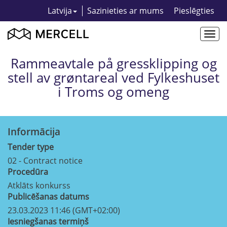
Latvija
Sazinieties ar mums
Pieslēgties
Togg
navi
Rammeavtale på gressklipping og
stell av grøntareal ved Fylkeshuset
i Troms og omeng
Informācija
Tender type
02 - Contract notice
Procedūra
Atklāts konkurss
Publicēšanas datums
23.03.2023 11:46 (GMT+02:00)
Iesniegšanas termiņš