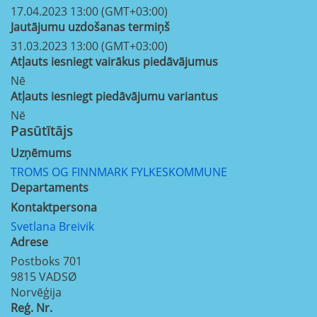
17.04.2023 13:00 (GMT+03:00)
Jautājumu uzdošanas termiņš
31.03.2023 13:00 (GMT+03:00)
Atļauts iesniegt vairākus piedāvājumus
Nē
Atļauts iesniegt piedāvājumu variantus
Nē
Pasūtītājs
Uzņēmums
TROMS OG FINNMARK FYLKESKOMMUNE
Departaments
Kontaktpersona
Svetlana Breivik
Adrese
Postboks 701
9815
VADSØ
Norvēģija
Reģ. Nr.