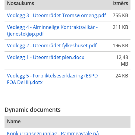
Nosaukums
Izmērs
Vedlegg 3 - Uteområdet Tromsø omeng.pdf
755 KB
Vedlegg 4 - Alminnelige Kontraktsvilkår -
211 KB
tjenestekjøp.pdf
Vedlegg 2 - Uteområdet fylkeshuset.pdf
196 KB
Vedlegg 1 - Uteområdet plen.docx
12,48
MB
Vedlegg 5 - Forpliktelseserklæring (ESPD
24 KB
FOA Del III).dotx
Dynamic documents
Name
Konkurransegrunnlag - Rammeavtale på