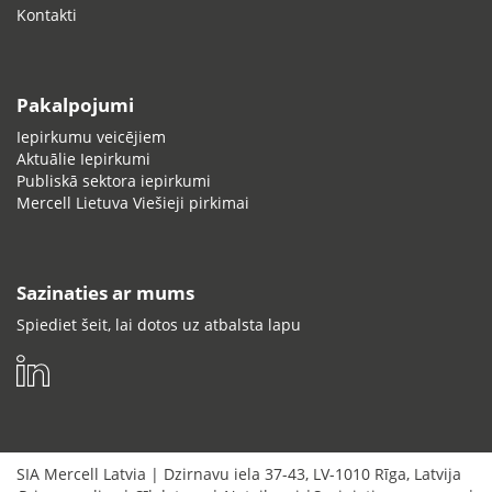
Kontakti
Pakalpojumi
Iepirkumu veicējiem
Aktuālie Iepirkumi
Publiskā sektora iepirkumi
Mercell Lietuva Viešieji pirkimai
Sazinaties ar mums
Spiediet šeit, lai dotos uz atbalsta lapu
SIA Mercell Latvia
|
Dzirnavu iela 37-43
,
LV-1010
Rīga
,
Latvija