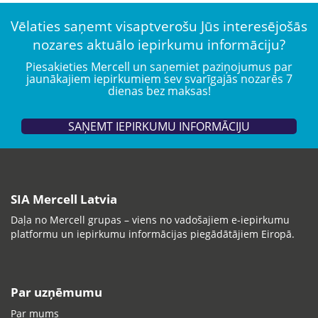
Vēlaties saņemt visaptverošu Jūs interesējošās
nozares aktuālo iepirkumu informāciju?
Piesakieties Mercell un saņemiet paziņojumus par
jaunākajiem iepirkumiem sev svarīgajās nozarēs 7
dienas bez maksas!
SAŅEMT IEPIRKUMU INFORMĀCIJU
SIA Mercell Latvia
Daļa no Mercell grupas – viens no vadošajiem e-iepirkumu
platformu un iepirkumu informācijas piegādātājiem Eiropā.
Par uzņēmumu
Par mums