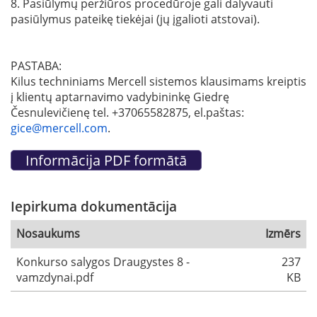
8. Pasiūlymų peržiūros procedūroje gali dalyvauti
pasiūlymus pateikę tiekėjai (jų įgalioti atstovai).
PASTABA:
Kilus techniniams Mercell sistemos klausimams kreiptis
į klientų aptarnavimo vadybininkę Giedrę
Česnulevičienę tel. +37065582875, el.paštas:
gice@mercell.com
.
Iepirkuma dokumentācija
Nosaukums
Izmērs
Konkurso salygos Draugystes 8 -
237
vamzdynai.pdf
KB