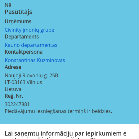
Nē
Pasūtītājs
Uzņēmums
Civinity įmonių grupė
Departaments
Kauno departamentas
Kontaktpersona
Konstantinas Kuzminovas
Adrese
Naujoji Riovonių g. 25B
LT-03163
Vilnius
Lietuva
Reģ. Nr.
302247881
Piedāvājumu iesniegšanas termiņš ir beidzies.
Lai saņemtu informāciju par iepirkumiem e-