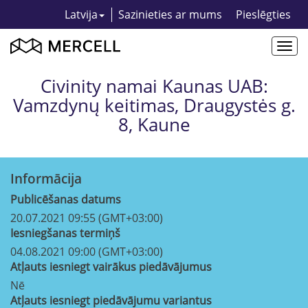
Latvija
Sazinieties ar mums
Pieslēgties
Togg
navi
Civinity namai Kaunas UAB:
Vamzdynų keitimas, Draugystės g.
8, Kaune
Informācija
Publicēšanas datums
20.07.2021 09:55 (GMT+03:00)
Iesniegšanas termiņš
04.08.2021 09:00 (GMT+03:00)
Atļauts iesniegt vairākus piedāvājumus
Nē
Atļauts iesniegt piedāvājumu variantus