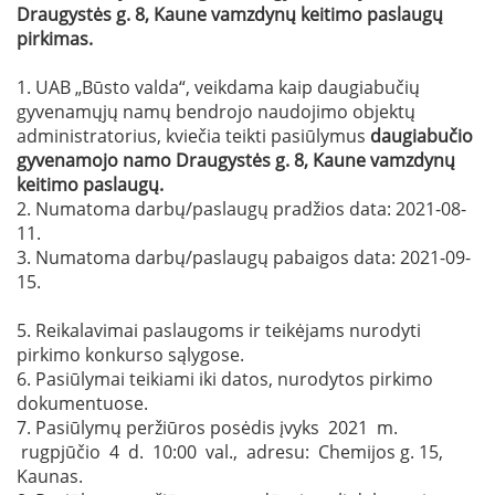
Draugystės g. 8, Kaune
vamzdynų keitimo paslaugų
pirkimas.
1. UAB „Būsto valda“, veikdama kaip daugiabučių
gyvenamųjų namų bendrojo naudojimo objektų
administratorius, kviečia teikti pasiūlymus
daugiabučio
gyvenamojo namo Draugystės
g. 8
, Kaune vamzdynų
keitimo paslaugų
.
2. Numatoma darbų/paslaugų pradžios data: 2021-08-
11.
3. Numatoma darbų/paslaugų pabaigos data: 2021-09-
15.
5. Reikalavimai paslaugoms ir teikėjams nurodyti
pirkimo konkurso sąlygose.
6. Pasiūlymai teikiami iki datos, nurodytos pirkimo
dokumentuose.
7. Pasiūlymų peržiūros posėdis įvyks 2021 m.
rugpjūčio 4 d. 10:00 val., adresu: Chemijos g. 15,
Kaunas.