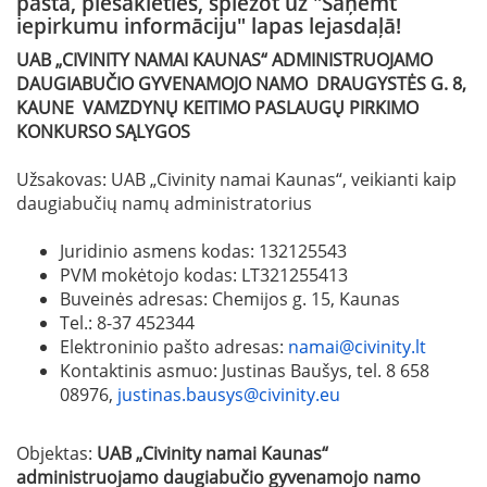
pastā, piesakieties, spiežot uz "Saņemt
iepirkumu informāciju" lapas lejasdaļā!
UAB „
CIVINITY NAMAI KAUNAS
“ ADMINISTRUOJAMO
DAUGIABUČIO GYVENAMOJO NAMO DRAUGYSTĖS G. 8,
KAUNE VAMZDYNŲ KEITIMO PASLAUGŲ
PIRKIMO
KONKURSO SĄLYGOS
Užsakovas: UAB „Civinity namai Kaunas“, veikianti kaip
daugiabučių namų administratorius
Juridinio asmens kodas: 132125543
PVM mokėtojo kodas: LT321255413
Buveinės adresas: Chemijos g. 15, Kaunas
Tel.: 8-37 452344
Elektroninio pašto adresas:
namai@civinity.lt
Kontaktinis asmuo: Justinas Baušys, tel. 8 658
08976,
justinas.bausys@civinity.eu
Objektas:
UAB „
Civinity namai Kaunas
“
administruojamo daugiabučio gyvenamojo namo