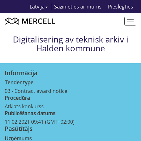
Latvija
Sazinieties ar mums
Pieslēgties
Togg
navi
Digitalisering av teknisk arkiv i
Halden kommune
Informācija
Tender type
03 - Contract award notice
Procedūra
Atklāts konkurss
Publicēšanas datums
11.02.2021 09:41 (GMT+02:00)
Pasūtītājs
Uzņēmums