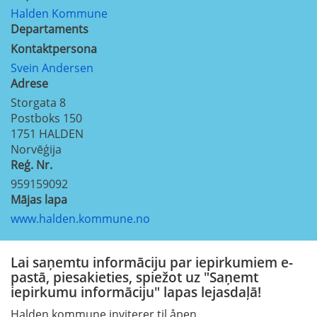
Halden Kommune
Departaments
Kontaktpersona
Svein Andersen
Adrese
Storgata 8
Postboks 150
1751
HALDEN
Norvēģija
Reģ. Nr.
959159092
Mājas lapa
www.halden.kommune.no
Lai saņemtu informāciju par iepirkumiem e-
pastā, piesakieties, spiežot uz "Saņemt
iepirkumu informāciju" lapas lejasdaļā!
Halden kommune inviterer til åpen