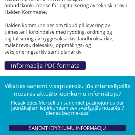
anbudskonkurranse for digitalisering av teknisk arkiv i
Halden Kommune.
Halden kommune ber om tilbud på levering av
tjenester i forbindelse med rydding, ordning og
digitalisering av byggesaksarkiv, landbruksarkiv,
målebrevs-, delesaks-, oppmålings- og
seksjoneringsarkiv samt planarkiv.
Vēlaties saņemt visaptverošu Jūs interesējošās
nozares aktuālo iepirkumu informāciju?
Piesakieties Mercell un saņemiet paziņojumus par
jaunākajiem iepirkumiem sev svarīgajās nozarēs 7
dienas bez maksas!
SAŅEMT IEPIRKUMU INFORMĀCIJU