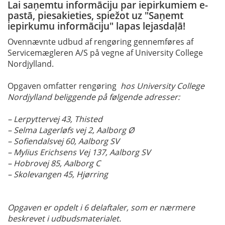
Lai saņemtu informāciju par iepirkumiem e-
pastā, piesakieties, spiežot uz "Saņemt
iepirkumu informāciju" lapas lejasdaļā!
Ovennævnte udbud af rengøring gennemføres af
Servicemægleren A/S på vegne af University College
Nordjylland.
Opgaven omfatter rengøring
hos University College
Nordjylland beliggende på følgende adresser:
– Lerpyttervej 43, Thisted
– Selma Lagerløfs vej 2, Aalborg Ø
– Sofiendalsvej 60, Aalborg SV
– Mylius Erichsens Vej 137, Aalborg SV
– Hobrovej 85, Aalborg C
– Skolevangen 45, Hjørring
Opgaven er opdelt i 6 delaftaler, som er nærmere
beskrevet i udbudsmaterialet.