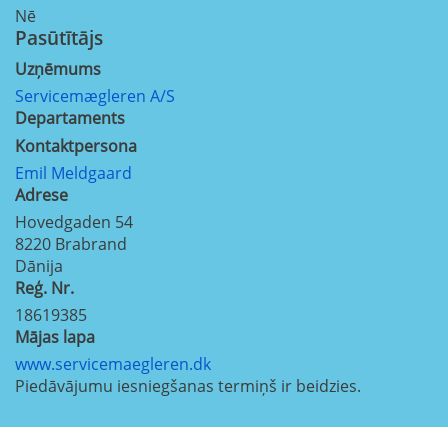
Nē
Pasūtītājs
Uzņēmums
Servicemægleren A/S
Departaments
Kontaktpersona
Emil Meldgaard
Adrese
Hovedgaden 54
8220
Brabrand
Dānija
Reģ. Nr.
18619385
Mājas lapa
www.servicemaegleren.dk
Piedāvājumu iesniegšanas termiņš ir beidzies.