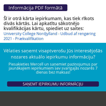
Šī ir otrā kārta iepirkumam, kas tiek rīkots
divās kārtās. Lai apkatītu sākotnējo
kvalifikācijas kārtu, spiediet uz saites:
University College Nordjylland - Udbud af rengøring
2021 - Prækvalifikation
Vēlaties saņemt visaptverošu Jūs interesējošās
nozares aktuālo iepirkumu informāciju?
Piesakieties Mercell un saņemiet paziņojumus par
jaunākajiem iepirkumiem sev svarīgajās nozarēs 7
dienas bez maksas!
SAŅEMT IEPIRKUMU INFORMĀCIJU