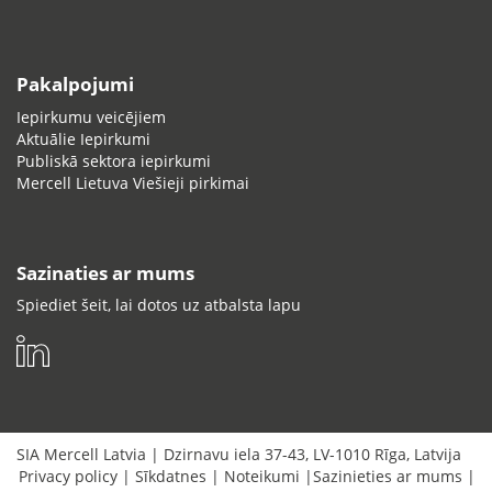
Pakalpojumi
Iepirkumu veicējiem
Aktuālie Iepirkumi
Publiskā sektora iepirkumi
Mercell Lietuva Viešieji pirkimai
Sazinaties ar mums
Spiediet šeit, lai dotos uz atbalsta lapu
SIA Mercell Latvia
|
Dzirnavu iela 37-43
,
LV-1010
Rīga
,
Latvija
Privacy policy
|
Sīkdatnes
|
Noteikumi
|
Sazinieties ar mums
|