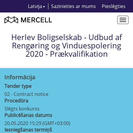
Latvija
Sazinieties ar mums
Pieslēgties
Togg
navi
Herlev Boligselskab - Udbud af
Rengøring og Vinduespolering
2020 - Prækvalifikation
Informācija
Tender type
02 - Contract notice
Procedūra
Slēgts konkurss
Publicēšanas datums
20.05.2020 15:29 (GMT+03:00)
Iesniegšanas termiņš