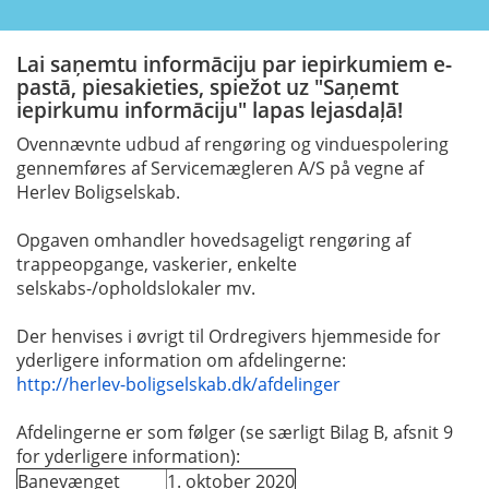
Lai saņemtu informāciju par iepirkumiem e-
pastā, piesakieties, spiežot uz "Saņemt
iepirkumu informāciju" lapas lejasdaļā!
Ovennævnte udbud af rengøring og vinduespolering
gennemføres af Servicemægleren A/S på vegne af
Herlev Boligselskab.
Opgaven omhandler hovedsageligt rengøring af
trappeopgange, vaskerier, enkelte
selskabs-/opholdslokaler mv.
Der henvises i øvrigt til Ordregivers hjemmeside for
yderligere information om afdelingerne:
http://herlev-boligselskab.dk/afdelinger
Afdelingerne er som følger (se særligt Bilag B, afsnit 9
for yderligere information):
Banevænget
1. oktober 2020