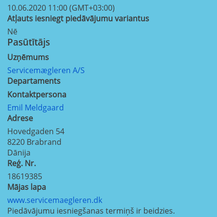
10.06.2020 11:00 (GMT+03:00)
Atļauts iesniegt piedāvājumu variantus
Nē
Pasūtītājs
Uzņēmums
Servicemægleren A/S
Departaments
Kontaktpersona
Emil Meldgaard
Adrese
Hovedgaden 54
8220
Brabrand
Dānija
Reģ. Nr.
18619385
Mājas lapa
www.servicemaegleren.dk
Piedāvājumu iesniegšanas termiņš ir beidzies.