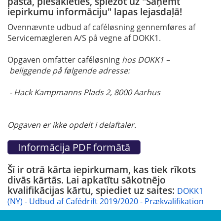
pastā, piesakieties, spiežot uz "Saņemt
iepirkumu informāciju" lapas lejasdaļā!
Ovennævnte udbud af caféløsning gennemføres af
Servicemægleren A/S på vegne af DOKK1.
Opgaven omfatter caféløsning
hos DOKK1 –
beliggende på følgende adresse:
- Hack Kampmanns Plads 2, 8000 Aarhus
Opgaven er ikke opdelt i delaftaler.
Šī ir otrā kārta iepirkumam, kas tiek rīkots
divās kārtās. Lai apkatītu sākotnējo
kvalifikācijas kārtu, spiediet uz saites:
DOKK1
(NY) - Udbud af Cafédrift 2019/2020 - Prækvalifikation