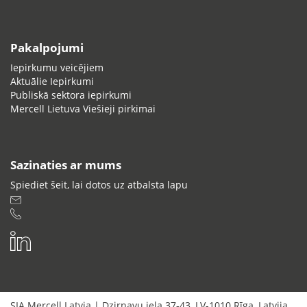
Pakalpojumi
Iepirkumu veicējiem
Aktuālie Iepirkumi
Publiskā sektora iepirkumi
Mercell Lietuva Viešieji pirkimai
Sazinaties ar mums
Spiediet šeit, lai dotos uz atbalsta lapu
SIA Mercell Latvia
|
Dzirnavu iela 37-43
,
LV-1010
Rīga
,
Latvija