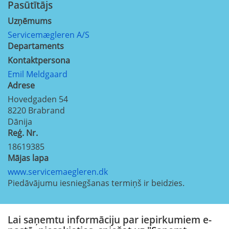
Pasūtītājs
Uzņēmums
Servicemægleren A/S
Departaments
Kontaktpersona
Emil Meldgaard
Adrese
Hovedgaden 54
8220
Brabrand
Dānija
Reģ. Nr.
18619385
Mājas lapa
www.servicemaegleren.dk
Piedāvājumu iesniegšanas termiņš ir beidzies.
Lai saņemtu informāciju par iepirkumiem e-