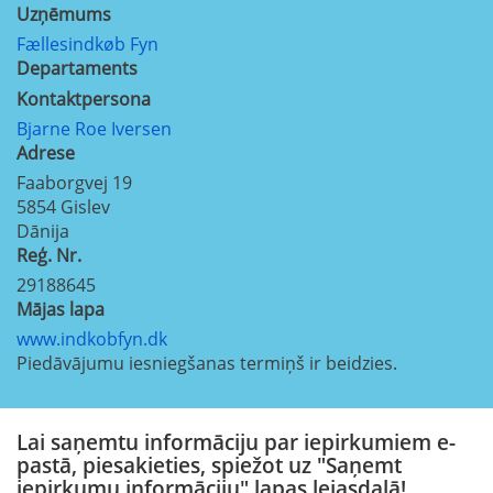
Uzņēmums
Fællesindkøb Fyn
Departaments
Kontaktpersona
Bjarne Roe Iversen
Adrese
Faaborgvej 19
5854
Gislev
Dānija
Reģ. Nr.
29188645
Mājas lapa
www.indkobfyn.dk
Piedāvājumu iesniegšanas termiņš ir beidzies.
Lai saņemtu informāciju par iepirkumiem e-
pastā, piesakieties, spiežot uz "Saņemt
iepirkumu informāciju" lapas lejasdaļā!