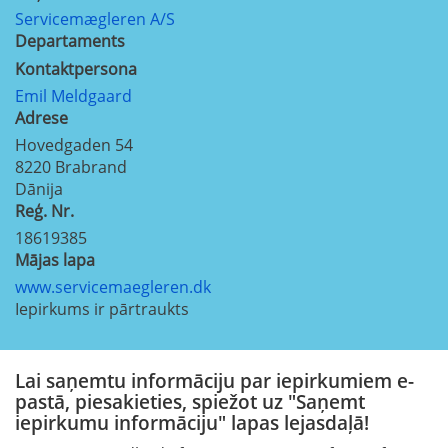
Servicemægleren A/S
Departaments
Kontaktpersona
Emil Meldgaard
Adrese
Hovedgaden 54
8220
Brabrand
Dānija
Reģ. Nr.
18619385
Mājas lapa
www.servicemaegleren.dk
Iepirkums ir pārtraukts
Lai saņemtu informāciju par iepirkumiem e-
pastā, piesakieties, spiežot uz "Saņemt
iepirkumu informāciju" lapas lejasdaļā!