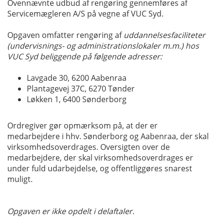
Ovennævnte udbud af rengøring gennemføres af
Servicemægleren A/S på vegne af VUC Syd.
Opgaven omfatter rengøring af
uddannelsesfaciliteter
(undervisnings- og administrationslokaler m.m.) hos
VUC Syd beliggende på følgende adresser:
Lavgade 30, 6200 Aabenraa
Plantagevej 37C, 6270 Tønder
Løkken 1, 6400 Sønderborg
Ordregiver gør opmærksom på, at der er
medarbejdere i hhv. Sønderborg og Aabenraa, der skal
virksomhedsoverdrages. Oversigten over de
medarbejdere, der skal virksomhedsoverdrages er
under fuld udarbejdelse, og offentliggøres snarest
muligt.
Opgaven er ikke opdelt i delaftaler.