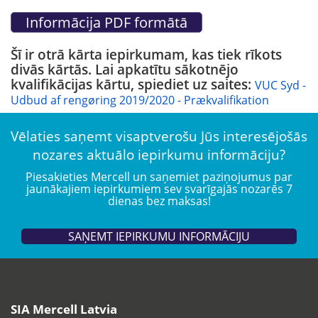
Šī ir otrā kārta iepirkumam, kas tiek rīkots
divās kārtās. Lai apkatītu sākotnējo
kvalifikācijas kārtu, spiediet uz saites:
VUC Syd -
Udbud af rengøring 2019/2020 - Prækvalifikation
Vēlaties saņemt visaptverošu Jūs interesējošās
nozares aktuālo iepirkumu informāciju?
Piesakieties Mercell un saņemiet paziņojumus par
jaunākajiem iepirkumiem sev svarīgajās nozarēs 7
dienas bez maksas!
SAŅEMT IEPIRKUMU INFORMĀCIJU
SIA Mercell Latvia