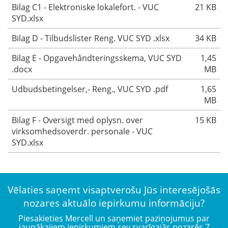
Bilag C1 - Elektroniske lokalefort. - VUC
21 KB
SYD.xlsx
Bilag D - Tilbudslister Reng. VUC SYD .xlsx
34 KB
Bilag E - Opgavehåndteringsskema, VUC SYD
1,45
.docx
MB
Udbudsbetingelser,- Reng., VUC SYD .pdf
1,65
MB
Bilag F - Oversigt med oplysn. over
15 KB
virksomhedsoverdr. personale - VUC
SYD.xlsx
Vēlaties saņemt visaptverošu Jūs interesējošās
nozares aktuālo iepirkumu informāciju?
Piesakieties Mercell un saņemiet paziņojumus par
jaunākajiem iepirkumiem sev svarīgajās nozarēs 7