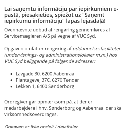
Lai saņemtu informāciju par iepirkumiem e-
pastā, piesakieties, spiežot uz "Saņemt
iepirkumu informāciju" lapas lejasdaļā!
Ovennævnte udbud af rengøring gennemføres af
Servicemægleren A/S på vegne af VUC Syd.
Opgaven omfatter rengøring af
uddannelsesfaciliteter
(undervisnings- og administrationslokaler m.m.) hos
VUC Syd beliggende på følgende adresser:
Lavgade 30, 6200 Aabenraa
Plantagevej 37C, 6270 Tønder
Løkken 1, 6400 Sønderborg
Ordregiver gør opmærksom på, at der er
medarbejdere i hhv. Sønderborg og Aabenraa, der skal
virksomhedsoverdrages.
Opgaven er ikke opdelt i delaftaler.