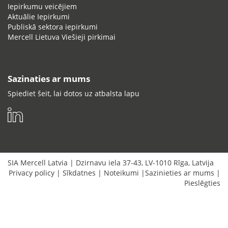
Iepirkumu veicējiem
Aktuālie Iepirkumi
Publiskā sektora iepirkumi
Mercell Lietuva Viešieji pirkimai
Sazinaties ar mums
Spiediet šeit, lai dotos uz atbalsta lapu
SIA Mercell Latvia
|
Dzirnavu iela 37-43
,
LV-1010
Rīga
,
Latvija
Privacy policy
|
Sīkdatnes
|
Noteikumi
|
Sazinieties ar mums
|
Pieslēgties