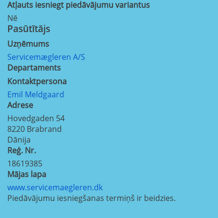
Atļauts iesniegt piedāvājumu variantus
Nē
Pasūtītājs
Uzņēmums
Servicemægleren A/S
Departaments
Kontaktpersona
Emil Meldgaard
Adrese
Hovedgaden 54
8220
Brabrand
Dānija
Reģ. Nr.
18619385
Mājas lapa
www.servicemaegleren.dk
Piedāvājumu iesniegšanas termiņš ir beidzies.