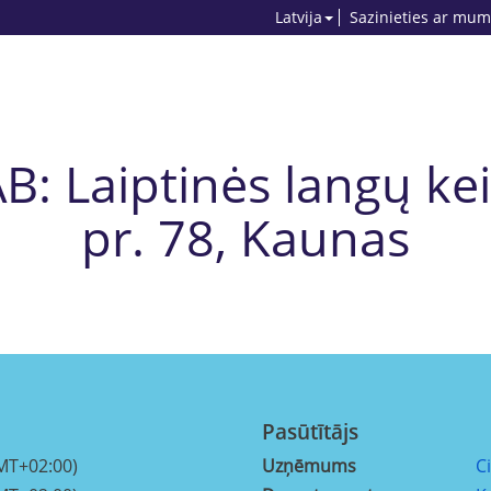
Latvija
Sazinieties ar mum
: Laiptinės langų kei
pr. 78, Kaunas
Pasūtītājs
MT+02:00)
Uzņēmums
C