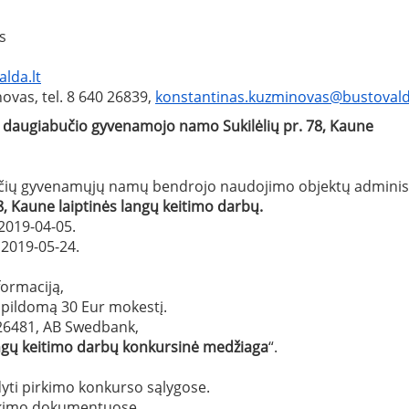
as
lda.lt
vas, tel. 8 640 26839,
konstantinas.kuzminovas@bustovald
 daugiabučio gyvenamojo namo Sukilėlių pr. 78, Kaune
čių gyvenamųjų namų bendrojo naudojimo objektų administra
8
, Kaune
laiptinės
langų keitimo darbų
.
2019-04-05.
2019-05-24.
formaciją,
papildomą 30 Eur mokestį.
26481, AB Swedbank,
angų keitimo darb
ų konkursinė medžiaga
“.
yti pirkimo konkurso sąlygose.
pirkimo dokumentuose.