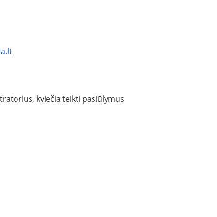
a.lt
torius, kviečia teikti pasiūlymus