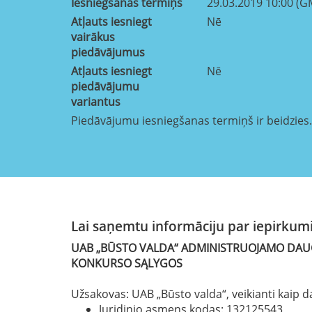
Iesniegšanas termiņš
29.03.2019 10:00 (G
Atļauts iesniegt
Nē
vairākus
piedāvājumus
Atļauts iesniegt
Nē
piedāvājumu
variantus
Piedāvājumu iesniegšanas termiņš ir beidzies.
Lai saņemtu informāciju par iepirkumi
UAB „BŪSTO VALDA“ ADMINISTRUOJAMO DAUG
KONKURSO SĄLYGOS
Užsakovas: UAB „Būsto valda“, veikianti kaip
Juridinio asmens kodas: 132125543