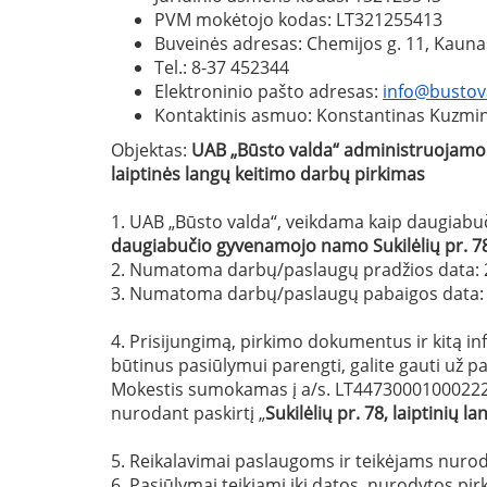
PVM mokėtojo kodas: LT321255413
Buveinės adresas: Chemijos g. 11, Kaun
Tel.: 8-37 452344
Elektroninio pašto adresas:
info@bustova
Kontaktinis asmuo: Konstantinas Kuzmino
Objektas:
UAB „Būsto valda“ administruojamo
laiptinės langų keitimo darbų pirkimas
1. UAB „Būsto valda“, veikdama kaip daugiabu
daugiabučio gyvenamojo namo
Sukilėlių pr. 7
2. Numatoma darbų/paslaugų pradžios data: 
3. Numatoma darbų/paslaugų pabaigos data: 
4. Prisijungimą, pirkimo dokumentus ir kitą in
būtinus pasiūlymui parengti, galite gauti už 
Mokestis sumokamas į a/s. LT4473000100022
nurodant paskirtį „
Sukilėlių pr. 78
, laiptinių l
5. Reikalavimai paslaugoms ir teikėjams nurod
6. Pasiūlymai teikiami iki datos, nurodytos 