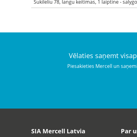
Sukileliu 78, langu keitimas, 1 laiptine - salyg
Vēlaties saņemt visap
Piesakieties Mercell un saņem
SIA Mercell Latvia
Par 