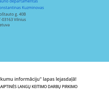
auno departamentas
onstantinas Kuzminovas
oštauto g. 40B
T-03163
Vilnius
ietuva
rkumu informāciju" lapas lejasdaļā!
LAIPTINĖS LANGŲ KEITIMO DARBŲ
PIRKIMO