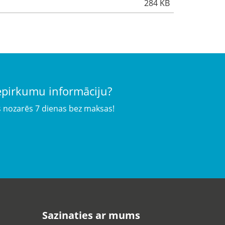
284 KB
iepirkumu informāciju?
s nozarēs 7 dienas bez maksas!
Sazinaties ar mums