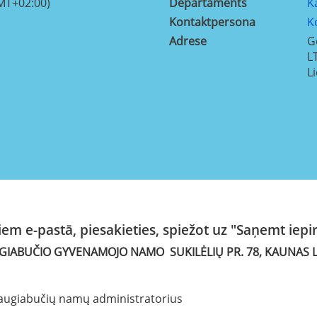
MT+02:00)
Departaments
K
Kontaktpersona
K
Adrese
G
L
L
em e-pastā, piesakieties, spiežot uz "Saņemt iepi
IABUČIO GYVENAMOJO NAMO SUKILĖLIŲ PR. 78, KAUNAS 
 daugiabučių namų administratorius