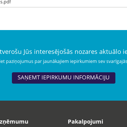
os.pdf
tverošu Jūs interesējošās nozares aktuālo 
iet paziņojumus par jaunākajiem iepirkumiem sev svarīgajā
SAŅEMT IEPIRKUMU INFORMĀCIJU
uzņēmumu
Pakalpojumi