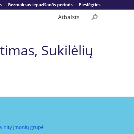
s
Bezmaksas iepazīšanās periods
Pieslēgties
Atbalsts
timas, Sukilėlių
ivinity įmonių grupė