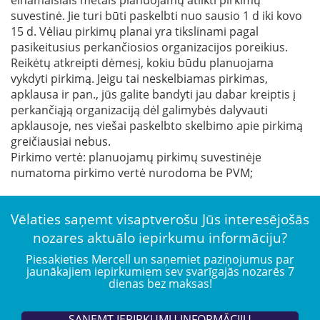
suvestinė. Jie turi būti paskelbti nuo sausio 1 d iki kovo
15 d. Vėliau pirkimų planai yra tikslinami pagal
pasikeitusius perkančiosios organizacijos poreikius.
Reikėtų atkreipti dėmesį, kokiu būdu planuojama
vykdyti pirkimą. Jeigu tai neskelbiamas pirkimas,
apklausa ir pan., jūs galite bandyti jau dabar kreiptis į
perkančiąją organizaciją dėl galimybės dalyvauti
apklausoje, nes viešai paskelbto skelbimo apie pirkimą
greičiausiai nebus.
Pirkimo vertė: planuojamų pirkimų suvestinėje
numatoma pirkimo vertė nurodoma be PVM;
Vēlaties saņemt visaptverošu Jūs interesējošās
nozares aktuālo iepirkumu informāciju?
Piesakieties Mercell un saņemiet paziņojumus par
jaunākajiem iepirkumiem sev svarīgajās nozarēs 7
dienas bez maksas!
SAŅEMT IEPIRKUMU INFORMĀCIJU