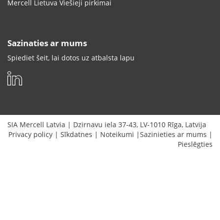
Mercell Lietuva Viešieji pirkimai
Sazinaties ar mums
Spiediet šeit, lai dotos uz atbalsta lapu
SIA Mercell Latvia
|
Dzirnavu iela 37-43
,
LV-1010
Rīga
,
Latvija
Privacy policy
|
Sīkdatnes
|
Noteikumi
|
Sazinieties ar mums
|
Pieslēgties