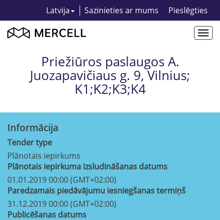
Latvija
Sazinieties ar mums
Pieslēgties
Togg
navi
Priežiūros paslaugos A.
Juozapavičiaus g. 9, Vilnius;
K1;K2;K3;K4
Informācija
Tender type
Plānotais iepirkums
Plānotais iepirkuma izsludināšanas datums
01.01.2019 00:00 (GMT+02:00)
Paredzamais piedāvājumu iesniegšanas termiņš
31.12.2019 00:00 (GMT+02:00)
Publicēšanas datums