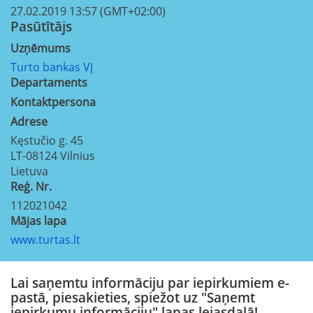
27.02.2019 13:57 (GMT+02:00)
Pasūtītājs
Uzņēmums
Turto bankas VĮ
Departaments
Kontaktpersona
Adrese
Kęstučio g. 45
LT-08124
Vilnius
Lietuva
Reģ. Nr.
112021042
Mājas lapa
www.turtas.lt
Lai saņemtu informāciju par iepirkumiem e-
pastā, piesakieties, spiežot uz "Saņemt
iepirkumu informāciju" lapas lejasdaļā!