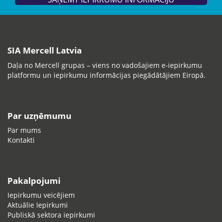
SIA Mercell Latvia
Daļa no Mercell grupas – viens no vadošajiem e-iepirkumu
platformu un iepirkumu informācijas piegādātājiem Eiropā.
Par uzņēmumu
Par mums
Kontakti
Pakalpojumi
Iepirkumu veicējiem
Aktuālie Iepirkumi
Publiskā sektora iepirkumi