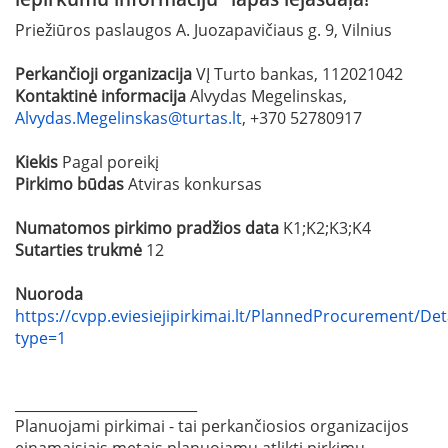
Priežiūros paslaugos A. Juozapavičiaus g. 9, Vilnius
Perkančioji organizacija
VĮ Turto bankas, 112021042
Kontaktinė informacija
Alvydas Megelinskas,
Alvydas.Megelinskas@turtas.lt
, +370 52780917
Kiekis
Pagal poreikį
Pirkimo būdas
Atviras konkursas
Numatomos pirkimo pradžios data
K1;K2;K3;K4
Sutarties trukmė
12
Nuoroda
https://cvpp.eviesiejipirkimai.lt/PlannedProcurement/Det
type=1
__________________________
Planuojami pirkimai - tai perkančiosios organizacijos
einamaisiais metais planuojamų atlikti pirkimų