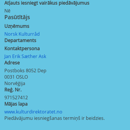
Atļauts iesniegt vairākus piedāvājumus
Nē
Pasūtītājs
Uzņēmums
Norsk Kulturråd
Departaments
Kontaktpersona
Jan Erik Sæther Ask
Adrese
Postboks 8052 Dep
0031
OSLO
Norvēģija
Reģ. Nr.
971527412
Mājas lapa
www.kulturdirektoratet.no
Piedāvājumu iesniegšanas termiņš ir beidzies.