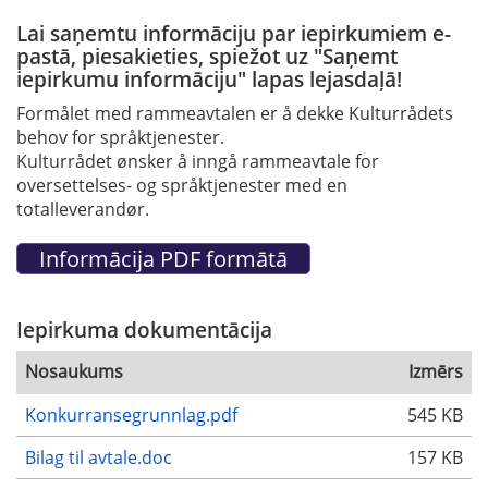
Lai saņemtu informāciju par iepirkumiem e-
pastā, piesakieties, spiežot uz "Saņemt
iepirkumu informāciju" lapas lejasdaļā!
Formålet med rammeavtalen er å dekke Kulturrådets
behov for språktjenester.
Kulturrådet ønsker å inngå rammeavtale for
oversettelses- og språktjenester med en
totalleverandør.
Iepirkuma dokumentācija
Nosaukums
Izmērs
Konkurransegrunnlag.pdf
545 KB
Bilag til avtale.doc
157 KB