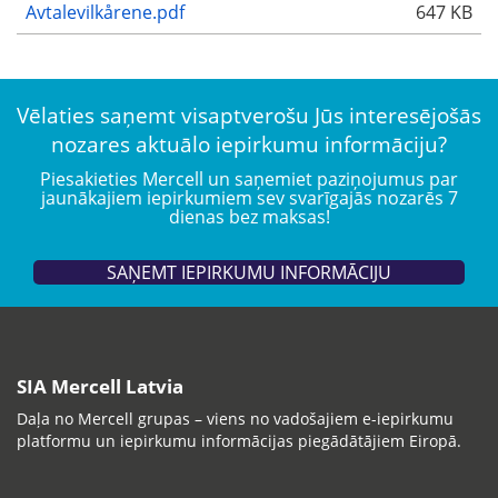
Avtalevilkårene.pdf
647 KB
Vēlaties saņemt visaptverošu Jūs interesējošās
nozares aktuālo iepirkumu informāciju?
Piesakieties Mercell un saņemiet paziņojumus par
jaunākajiem iepirkumiem sev svarīgajās nozarēs 7
dienas bez maksas!
SAŅEMT IEPIRKUMU INFORMĀCIJU
SIA Mercell Latvia
Daļa no Mercell grupas – viens no vadošajiem e-iepirkumu
platformu un iepirkumu informācijas piegādātājiem Eiropā.