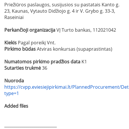
Priežiūros paslaugos, susijusios su pastatais Kanto g.
23, Kaunas, Vytauto Didžiojo g. 4 ir V. Grybo g. 33-3,
Raseiniai
Perkančioji organizacija
VĮ Turto bankas, 112021042
Kiekis
Pagal poreikį Vnt.
Pirkimo būdas
Atviras konkursas (supaprastintas)
Numatomos pirkimo pradžios data
K1
Sutarties trukmė
36
Nuoroda
https://cvpp.eviesiejipirkimai.lt/PlannedProcurement/Det
type=1
Added files
__________________________