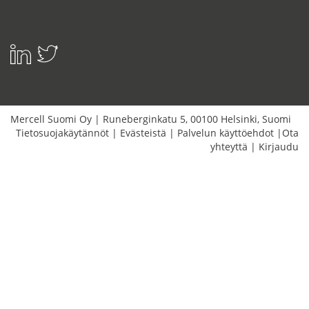
Mercell Suomi Oy
|
Runeberginkatu 5
,
00100
Helsinki
,
Suomi
Tietosuojakäytännöt
|
Evästeistä
|
Palvelun käyttöehdot
|
Ota
yhteyttä
|
Kirjaudu