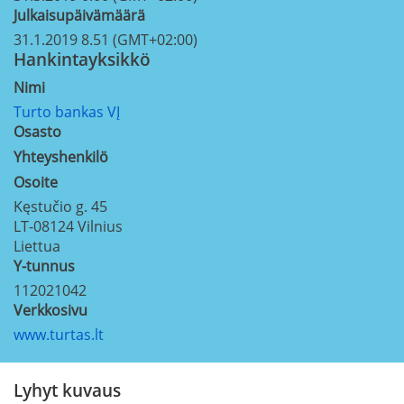
Julkaisupäivämäärä
31.1.2019 8.51 (GMT+02:00)
Hankintayksikkö
Nimi
Turto bankas VĮ
Osasto
Yhteyshenkilö
Osoite
Kęstučio g. 45
LT-08124
Vilnius
Liettua
Y-tunnus
112021042
Verkkosivu
www.turtas.lt
Lyhyt kuvaus