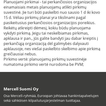
Planuojami pirkimai - tai perkančiosios organizacijos
einamaisiais metais planuojamų atlikti pirkimų
suvestinė. Jie turi būti paskelbti nuo sausio 1 d iki kovo
15 d. Vėliau pirkimų planai yra tikslinami pagal
pasikeitusius perkančiosios organizacijos poreikius.
Reikėtų atkreipti dėmesį, kokiu būdu planuojama
vykdyti pirkimą. Jeigu tai neskelbiamas pirkimas,
apklausa ir pan., jūs galite bandyti jau dabar kreiptis į
perkančiąją organizaciją dėl galimybės dalyvauti
apklausoje, nes viešai paskelbto skelbimo apie pirkimą
greičiausiai nebus.
Pirkimo vertė: planuojamų pirkimų suvestinėje
numatoma pirkimo vertė nurodoma be PVM;
Mercell Suomi Oy
Osa Mercell-ryhmää, Euroopan johtavaa hankintapalvelujen
sekä sähköisen kilpailutusjärjestelman tuottajaa.