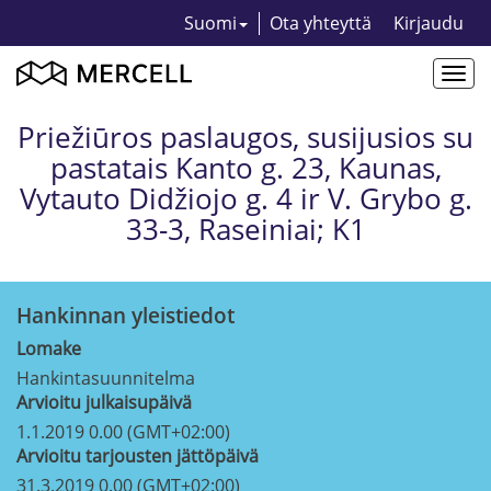
Suomi
Ota yhteyttä
Kirjaudu
Togg
navi
Priežiūros paslaugos, susijusios su
pastatais Kanto g. 23, Kaunas,
Vytauto Didžiojo g. 4 ir V. Grybo g.
33-3, Raseiniai; K1
Hankinnan yleistiedot
Lomake
Hankintasuunnitelma
Arvioitu julkaisupäivä
1.1.2019 0.00 (GMT+02:00)
Arvioitu tarjousten jättöpäivä
31.3.2019 0.00 (GMT+02:00)