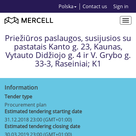
Polska
Contact us
Sign in
Togg
navi
Priežiūros paslaugos, susijusios su
pastatais Kanto g. 23, Kaunas,
Vytauto Didžiojo g. 4 ir V. Grybo g.
33-3, Raseiniai; K1
Information
Tender type
Procurement plan
Estimated tendering starting date
31.12.2018 23:00 (GMT+01:00)
Estimated tendering closing date
30.03.2019 23:00 (GMT+01:00)