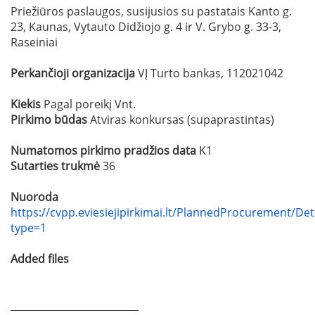
Priežiūros paslaugos, susijusios su pastatais Kanto g.
23, Kaunas, Vytauto Didžiojo g. 4 ir V. Grybo g. 33-3,
Raseiniai
Perkančioji organizacija
VĮ Turto bankas, 112021042
Kiekis
Pagal poreikį Vnt.
Pirkimo būdas
Atviras konkursas (supaprastintas)
Numatomos pirkimo pradžios data
K1
Sutarties trukmė
36
Nuoroda
https://cvpp.eviesiejipirkimai.lt/PlannedProcurement/Det
type=1
Added files
__________________________