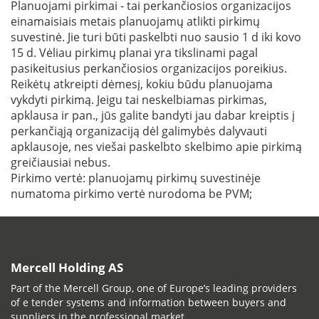
Planuojami pirkimai - tai perkančiosios organizacijos
einamaisiais metais planuojamų atlikti pirkimų
suvestinė. Jie turi būti paskelbti nuo sausio 1 d iki kovo
15 d. Vėliau pirkimų planai yra tikslinami pagal
pasikeitusius perkančiosios organizacijos poreikius.
Reikėtų atkreipti dėmesį, kokiu būdu planuojama
vykdyti pirkimą. Jeigu tai neskelbiamas pirkimas,
apklausa ir pan., jūs galite bandyti jau dabar kreiptis į
perkančiąją organizaciją dėl galimybės dalyvauti
apklausoje, nes viešai paskelbto skelbimo apie pirkimą
greičiausiai nebus.
Pirkimo vertė: planuojamų pirkimų suvestinėje
numatoma pirkimo vertė nurodoma be PVM;
Mercell Holding AS
Part of the Mercell Group, one of Europe’s leading providers
of e tender systems and information between buyers and
suppliers in the professional market.