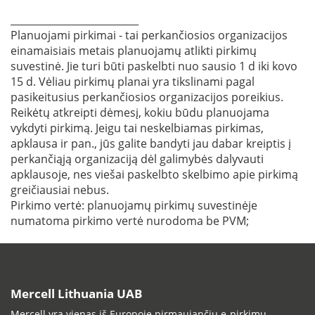
__________________________
Planuojami pirkimai - tai perkančiosios organizacijos
einamaisiais metais planuojamų atlikti pirkimų
suvestinė. Jie turi būti paskelbti nuo sausio 1 d iki kovo
15 d. Vėliau pirkimų planai yra tikslinami pagal
pasikeitusius perkančiosios organizacijos poreikius.
Reikėtų atkreipti dėmesį, kokiu būdu planuojama
vykdyti pirkimą. Jeigu tai neskelbiamas pirkimas,
apklausa ir pan., jūs galite bandyti jau dabar kreiptis į
perkančiąją organizaciją dėl galimybės dalyvauti
apklausoje, nes viešai paskelbto skelbimo apie pirkimą
greičiausiai nebus.
Pirkimo vertė: planuojamų pirkimų suvestinėje
numatoma pirkimo vertė nurodoma be PVM;
Mercell Lithuania UAB
Mercell yra vienas iš Europoje pirmaujančių e-pirkimų