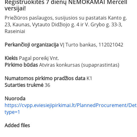
Registruokitės 7 dienų NEMOKAMAI Mercell
versijai!
Priežiūros paslaugos, susijusios su pastatais Kanto g.
23, Kaunas, Vytauto Didžiojo g. 4 ir V. Grybo g. 33-3,
Raseiniai
Perkančioji organizacija
VĮ Turto bankas, 112021042
Kiekis
Pagal poreikį Vnt.
Pirkimo būdas
Atviras konkursas (supaprastintas)
Numatomos pirkimo pradžios data
K1
Sutarties trukmė
36
Nuoroda
https://cvpp.eviesiejipirkimai.lt/PlannedProcurement/Det
type=1
Added files