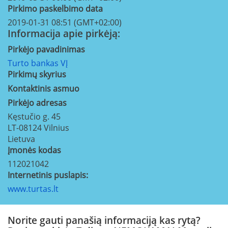
Pirkimo paskelbimo data
2019-01-31 08:51 (GMT+02:00)
Informacija apie pirkėją:
Pirkėjo pavadinimas
Turto bankas VĮ
Pirkimų skyrius
Kontaktinis asmuo
Pirkėjo adresas
Kęstučio g. 45
LT-08124
Vilnius
Lietuva
Įmonės kodas
112021042
Internetinis puslapis:
www.turtas.lt
Norite gauti panašią informaciją kas rytą?