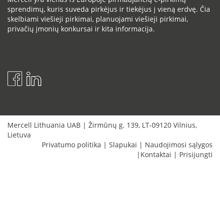
sprendimų, kuris suveda pirkėjus ir tiekėjus į vieną erdvę. Čia
skelbiami viešieji pirkimai, planuojami viešieji pirkimai,
privačių įmonių konkursai ir kita informacija.
Mercell Lithuania UAB
|
Žirmūnų g. 139
,
LT-09120
Vilnius
,
Lietuva
Privatumo politika
|
Slapukai
|
Naudojimosi sąlygos
|
Kontaktai
|
Prisijungti