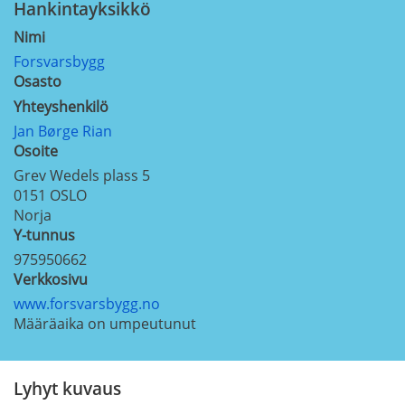
Hankintayksikkö
Nimi
Forsvarsbygg
Osasto
Yhteyshenkilö
Jan Børge Rian
Osoite
Grev Wedels plass 5
0151
OSLO
Norja
Y-tunnus
975950662
Verkkosivu
www.forsvarsbygg.no
Määräaika on umpeutunut
Lyhyt kuvaus