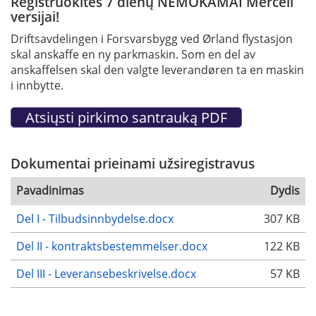
Registruokitės 7 dienų NEMOKAMAI Mercell
versijai!
Driftsavdelingen i Forsvarsbygg ved Ørland flystasjon
skal anskaffe en ny parkmaskin. Som en del av
anskaffelsen skal den valgte leverandøren ta en maskin
i innbytte.
Dokumentai prieinami užsiregistravus
Pavadinimas
Dydis
Del I - Tilbudsinnbydelse.docx
307 KB
Del II - kontraktsbestemmelser.docx
122 KB
Del III - Leveransebeskrivelse.docx
57 KB