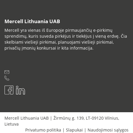
Mercell Lithuania UAB
Mercell yra vienas iš Europoje pirmaujančių e-pirkimų
sprendimų, kuris suveda pirkėjus ir tiekėjus į vieną erdvę. Čia
skelbiami viešieji pirkimai, planuojami viešieji pirkimai,
privačių įmonių konkursai ir kita informacija.
Mercell Lithuania UAB
|
Žirmūnų g. 139
,
LT-09120
Vilnius
,
Lietuva
Privatumo politika
|
Slapukai
|
Naudojimosi sąlygos