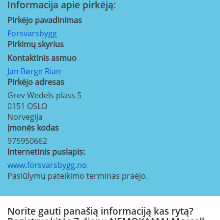
Informacija apie pirkėją:
Pirkėjo pavadinimas
Forsvarsbygg
Pirkimų skyrius
Kontaktinis asmuo
Jan Børge Rian
Pirkėjo adresas
Grev Wedels plass 5
0151
OSLO
Norvegija
Įmonės kodas
975950662
Internetinis puslapis:
www.forsvarsbygg.no
Pasiūlymų pateikimo terminas praėjo.
Norite gauti panašią informaciją kas rytą?