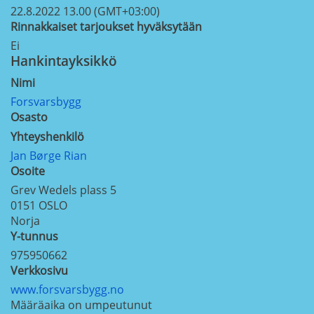
22.8.2022 13.00 (GMT+03:00)
Rinnakkaiset tarjoukset hyväksytään
Ei
Hankintayksikkö
Nimi
Forsvarsbygg
Osasto
Yhteyshenkilö
Jan Børge Rian
Osoite
Grev Wedels plass 5
0151
OSLO
Norja
Y-tunnus
975950662
Verkkosivu
www.forsvarsbygg.no
Määräaika on umpeutunut