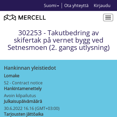
Suomi
Ota yhteyttä
Kirjaudu
Togg
navi
302253 - Takutbedring av
skifertak på vernet bygg ved
Setnesmoen (2. gangs utlysning)
Hankinnan yleistiedot
Lomake
52 - Contract notice
Hankintamenettely
Avoin kilpailutus
Julkaisupäivämäärä
30.6.2022 16.16 (GMT+03:00)
Tarjousten jättöaika