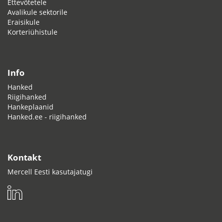
Ettevõtetele
Avalikule sektorile
Eraisikule
Korteriühistule
Info
Hanked
Riigihanked
Hankeplaanid
Hanked.ee - riigihanked
Kontakt
Mercell Eesti kasutajatugi