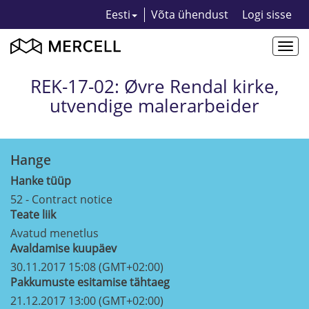
Eesti
Võta ühendust
Logi sisse
Togg
navi
REK-17-02: Øvre Rendal kirke,
utvendige malerarbeider
Hange
Hanke tüüp
52 - Contract notice
Teate liik
Avatud menetlus
Avaldamise kuupäev
30.11.2017 15:08 (GMT+02:00)
Pakkumuste esitamise tähtaeg
21.12.2017 13:00 (GMT+02:00)