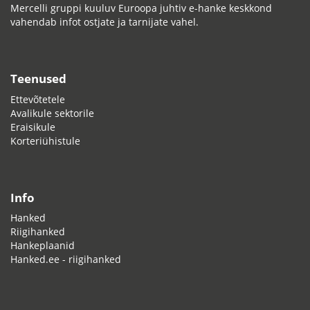
Mercelli gruppi kuuluv Euroopa juhtiv e-hanke keskkond
vahendab infot ostjate ja tarnijate vahel.
Teenused
Ettevõtetele
Avalikule sektorile
Eraisikule
Korteriühistule
Info
Hanked
Riigihanked
Hankeplaanid
Hanked.ee - riigihanked