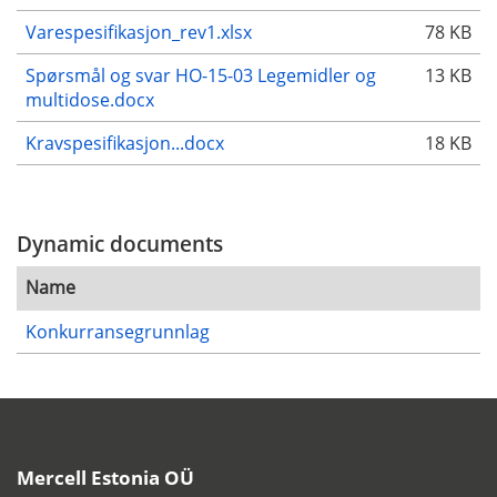
Varespesifikasjon_rev1.xlsx
78 KB
Spørsmål og svar HO-15-03 Legemidler og
13 KB
multidose.docx
Kravspesifikasjon...docx
18 KB
Dynamic documents
Name
Konkurransegrunnlag
Mercell Estonia OÜ