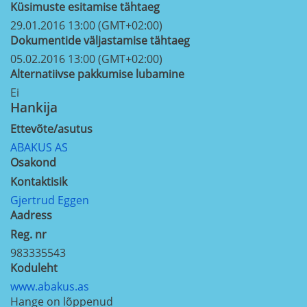
Küsimuste esitamise tähtaeg
29.01.2016 13:00 (GMT+02:00)
Dokumentide väljastamise tähtaeg
05.02.2016 13:00 (GMT+02:00)
Alternatiivse pakkumise lubamine
Ei
Hankija
Ettevõte/asutus
ABAKUS AS
Osakond
Kontaktisik
Gjertrud Eggen
Aadress
Reg. nr
983335543
Koduleht
www.abakus.as
Hange on lõppenud