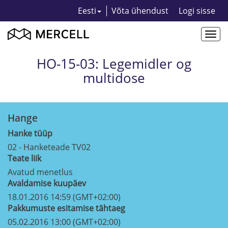
Eesti
Võta ühendust
Logi sisse
Togg
navi
HO-15-03: Legemidler og
multidose
Hange
Hanke tüüp
02 - Hanketeade TV02
Teate liik
Avatud menetlus
Avaldamise kuupäev
18.01.2016 14:59 (GMT+02:00)
Pakkumuste esitamise tähtaeg
05.02.2016 13:00 (GMT+02:00)